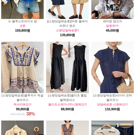
뉴 블루스트라이프 탑
[[소량당일배송중]]버튼 플레어
레터링 캡모자
코튼
버뮤다 팬츠
얼짱핏!!!!
159,800원
소량당일배송중!!
49,000원
139,800원
[소량당일배송중]블루자수 럭셜
[소량당일배송중]플리츠 튤립
[소량당일배송중]네이비 핀턱
블라우스
블랙원피스
블라우스
럭셔리해요!!!
플리츠소재!!!너무시원해요!!!
당일배송중 시원해요!!!
99,800원
88,900원
132,900원
38%
160,900원