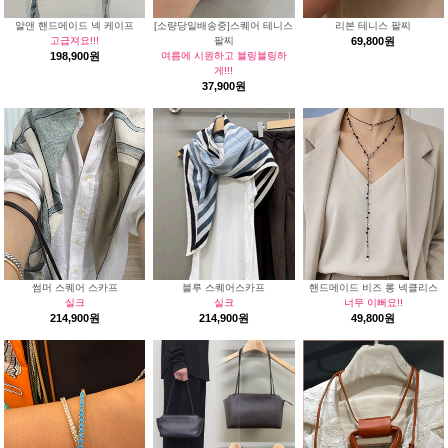
알앤 핸드메이드 넥 케이프
[소량당일배송중]스퀘어 테니스
리본 테니스 팔찌
고급져요!!!
팔찌
69,800원
198,900원
여름에 시원하고 블링블링하
게!!!
37,900원
썸머 스퀘어 스카프
블루 스퀘어스카프
핸드메이드 비즈 롱 넥클리스
실크
실크
너무 이뻐요!!
214,900원
214,900원
49,800원