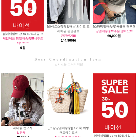
[화이트소량당일배송]와이드 드
[소량당일배송중]써클앤 맨투맨
레이핑 린넨팬츠
당일배송중!!!주문 많아요!!!
썸머세일!!! up to 80%세일!!!!
완전인기!!!
69,000원
세일제품 당일배송중!!!서두르
144,900원
세요!!!^^
0원
Best Coordination Item
인기있는 코디아이템
레터링 캡모자
[[소량당일배송중]]소가죽 위빙
얼짱핏!!!!
핸드메이드백
썸머세일!!! up to 80%세일!!!!