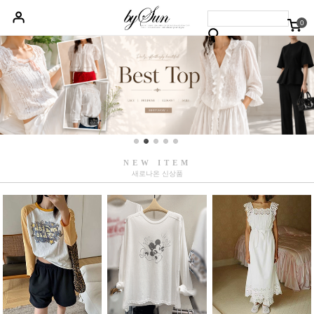
0
베스트50
신상품5%할인
당일배송
원피스
상의
하의
아우터
NEW ITEM
새로나온 신상품