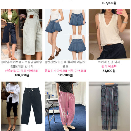
107,900원
[[데님,화이트컬러소량당일배송
[[완전인기]]핀턱 플레어 데님숏
브이넥 린넨 나시
중]]보태앤 반바지
팬츠
핏이 예술!!!
신축성있고 핏도 이뻐요!!!
품절임박이에요!! 너무 이뻐요!!!
81,900원
106,900원
125,900원