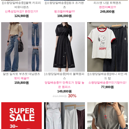
[[소량당일배송중]]블랙 카프리
[[소량당일배송중]]핑크 조거팬
리스앤 나염 트랙팬츠
버뮤다팬츠
츠
완전이뻐요!!!
신축성있어요!! 완전인기!!
핑크컬러예술!!!!
249,800원
124,900원
106,000원
알앤 일자핏 부츠컷 데님팬츠
[소량당일배송중]메쉬 블랙원피
[[소량당일배송중]]애니 라인 레
핏이 예술!!!
스
드 탑
159,800원
당일배송중!!! 만족도가 정말 높
소량당일배송중!!!인기많아요!
은 원피스
77,900원
149,800원
30%
212,900원