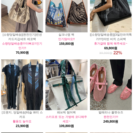
[소량당일배송][완전인기]린넨
실크나염 백
[[소량당일배송중]][3일만파격특
카드지갑세트 에코백
인기많아요!!
가!!!!]어반 비치 쇼퍼백
소량당일배송중!!!이뻐요!!인기
159,800원
휴가갈때 함께 해주세요~
인기!!
69,800원
22%
70,900원
89,900원
[오렌지, 당일배송]테슬 쁘띠 스
패브릭 썸머백
발레리나 플랫슈즈
카프
스카프로 또는 가방에 코디해주
완전인기!!!
활용도 높아요
세요~
249,800원
23,900원
109,800원