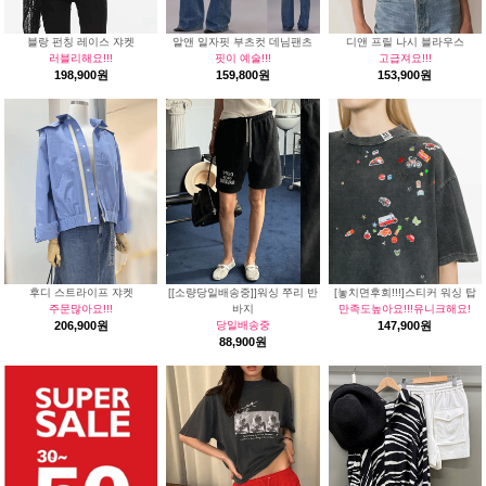
블랑 펀칭 레이스 쟈켓
알앤 일자핏 부츠컷 데님팬츠
디앤 프릴 나시 블라우스
러블리해요!!!
핏이 예술!!!
고급져요!!!
198,900원
159,800원
153,900원
후디 스트라이프 쟈켓
[[소량당일배송중]]워싱 쭈리 반
[놓치면후회!!!]스티커 워싱 탑
주문많아요!!!
바지
만족도높아요!!!유니크해요!
206,900원
당일배송중
147,900원
88,900원