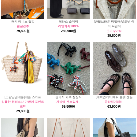
터키 테니스 팔찌
테라스 숄더백
[반달브라운 당일배송]도넛 썸
완전강추
리얼가죽100%
머 목걸이
79,800원
286,900원
인기많아요
39,800원
[소량당일배송]테슬 스카프
강아지 가죽 참장식
[대박인기!!!]매쉬 플랫 샌들
심플한 원피스나 가방에 포인트
가방에 센스있게!!
공장직거래!!!!
로!!!
69,800원
63,900원
29,800원