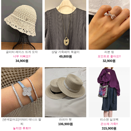
글리터 레이스 뜨게 모자
샹달 가죽패치 목걸이
리본 링
너무 이뻐요!!
49,800원
포인트로 좋아요!!
34,900원
32,900원
[변색없어요]이태리 테니스 팔
라피아 햇
리스앤 실크백
찌
106,900원
끈소재 가죽!!
놓치면 후회!!!
315,900원