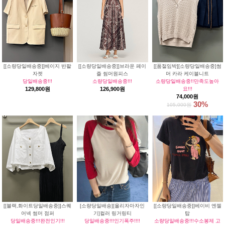
[[소량당일배송중]]베이지 반팔
[[소량당일배송중]]브라운 페이
[[품절임박][소량당일배송중]썸
자켓
즐 썸머원피스
머 카라 케이블니트
당일배송중!!!
소량당일배송중!!!
소량당일배송중!!만족도높아
129,800원
126,900원
요!!!
74,000원
30%
105,000원
[[블랙,화이트당일배송중]]스퀘
[소량당일배송][올리자마자인
[[소량당일배송중]]베이비 엔젤
어넥 썸머 점퍼
기]컬러 링거링티
탑
당일배송중!!!완전인기!!!
당일배송중!!!인기폭주!!!!
소량당일배송중!!!수소봉제 고