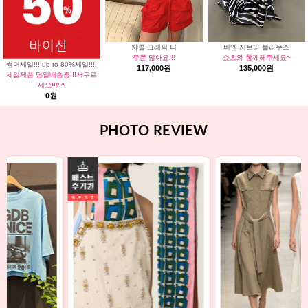
챠콜 그래픽 티
비앤 지브라 블라우스
주문 많아요!!!
쇼츠와 함께해주세요~
썸머세일!!! up to 80%세일!!!!
117,000원
135,000원
세일제품 당일배송중!!!서두르
세요!!!^^
0원
PHOTO REVIEW