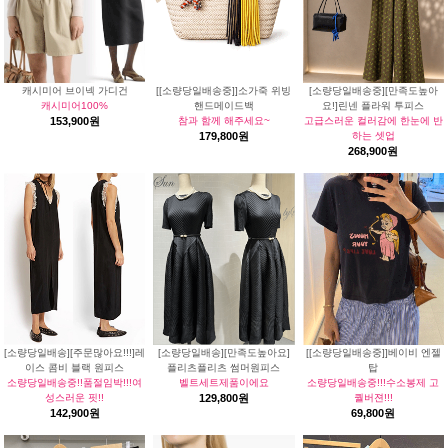
캐시미어 브이넥 가디건
[[소량당일배송중]]소가죽 위빙
[소량당일배송중][만족도높아
캐시미어100%
핸드메이드백
요!]린넨 플라워 투피스
153,900원
참과 함께 해주세요~
고급스러운 컬러감에 한눈에 반
179,800원
하는 셋업
268,900원
[소량당일배송][주문많아요!!!]레
[소량당일배송][만족도높아요]
[[소량당일배송중]]베이비 엔젤
이스 콤비 블랙 원피스
플리츠플리츠 썸머원피스
탑
소량당일배송중!!품절임박!!!여
벨트세트제품이에요
소량당일배송중!!!수소봉제 고
성스러운 핏!!
129,800원
퀄버젼!!!
142,900원
69,800원