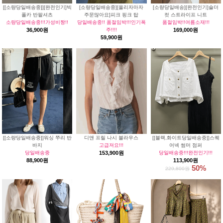
[[소량당일배송중]][완전인기]빅
[소량당일배송중][올리자마자
[소량당일배송][완전인기]숄더
폴카 반팔셔츠
주문많아요]피크 핑크 탑
컷 스트라이프 니트
소량당일배송중!!!가성비짱!!
당일배송중!! 품절임박!!!인기폭
품절임박!!여름소재!!!
36,900원
주!!!!
169,000원
59,900원
[[소량당일배송중]]워싱 쭈리 반
디앤 프릴 나시 블라우스
[[블랙,화이트당일배송중]]스퀘
바지
고급져요!!!
어넥 썸머 점퍼
당일배송중
153,900원
당일배송중!!!완전인기!!!
88,900원
113,900원
50%
229,800원