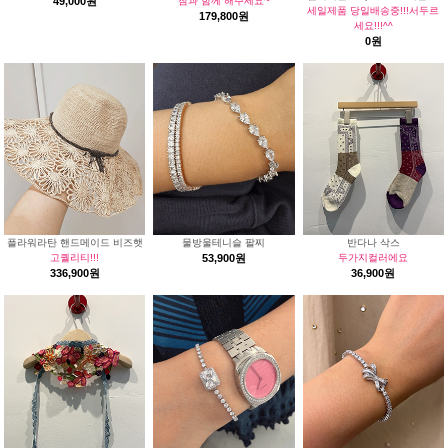
49,000원
참과 함께 해주세요~
세일제품 당일배송중!!!서두르
179,800원
세요!!!^^
0원
플라워라탄 핸드메이드 비즈햇
물방울테니슬 팔찌
반다나 삭스
고퀄리티!!!
53,900원
두가지컬러에요
336,900원
36,900원