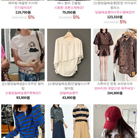
레터링 래글런 티셔트
애니 썸머 긴팔탑
[소량당일배송중]펀칭 아이보리
인기많아요!!
시원한 코튼소재에요!
원피스
119,700원
75,050원
당일배송중!!!너무시원해요!!!
5%
5%
123,310원
126,000원
79,000원
5%
129,800원
[[소량당일배송]]시크우먼 썸머
[소량당일배송중]언발발시스루
스톤라인 펀칭 브라운셔츠
탑
썸머탑
반바지와 셋업으로 해주세요~
소량당일배송중!!!핫해요!!
당일배송중!!!
104,900원
93,900원
43,900원