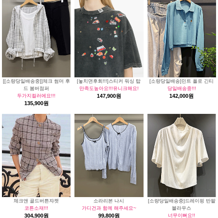
[[소량당일배송중]]체크 썸머 후
[놓치면후회!!!]스티커 워싱 탑
[소량당일배송]민트 폴로 긴티
드 봄버점퍼
만족도높아요!!!유니크해요!
당일배송중!!!
두가지컬러에요!!!
147,900원
142,000원
135,900원
체크앤 골드버튼쟈켓
소라리본 나시
[소량당일배송중]드레이핑 반팔
코튼소재!!!
가디건과 함께 해주세요~
블라우스
304,900원
99,800원
너무이뻐요!!