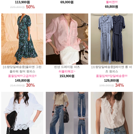
113,900원
69,000원
퀄버젼!!!
50%
69,800원
229,800원
[소량당일배송중]울라앤 그린
린넨 드레이핑 셔츠
[소량당일배송중]]레이앤 롱 셔
플라워 썸머 원피스
러블리해요~
츠 원피스
품절임박!!!고급져요!!
153,900원
품절임박!!당일배송중!!!
149,800원
129,800원
30%
34%
214,900원
196,900원