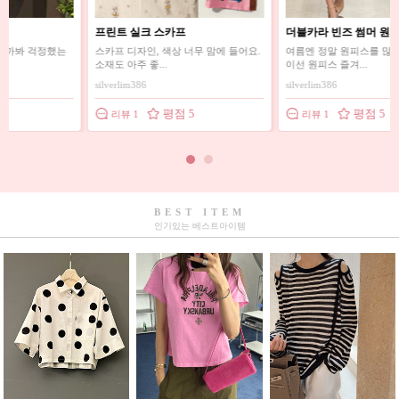
프린트 실크 스카프
더블카라 빈즈 썸머 원피스
스카프 디자인, 색상 너무 맘에 들어요.
여름엔 정말 원피스를 많이 입어서 바
소재도 아주 좋...
이선 원피스 즐겨...
silverlim386
silverlim386
평점 5
평점 5
리뷰 1
리뷰 1
BEST ITEM
인기있는 베스트아이템