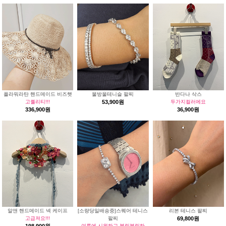
플라워라탄 핸드메이드 비즈햇
물방울테니슬 팔찌
반다나 삭스
고퀄리티!!!
53,900원
두가지컬러에요
336,900원
36,900원
알앤 핸드메이드 넥 케이프
[소량당일배송중]스퀘어 테니스
리본 테니스 팔찌
고급져요!!!
팔찌
69,800원
여름에 시원하고 블링블링하