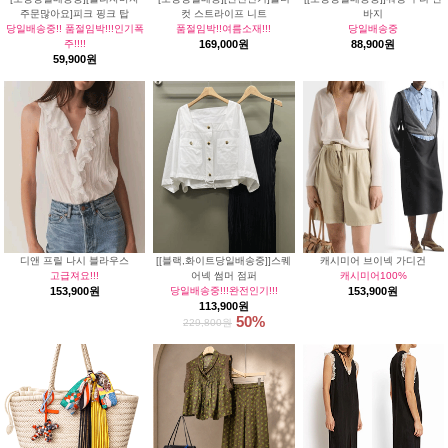
주문많아요]피크 핑크 탑
컷 스트라이프 니트
바지
당일배송중!! 품절임박!!!인기폭
품절임박!!여름소재!!!
당일배송중
주!!!!
169,000원
88,900원
59,900원
디앤 프릴 나시 블라우스
[[블랙,화이트당일배송중]]스퀘
캐시미어 브이넥 가디건
고급져요!!!
어넥 썸머 점퍼
캐시미어100%
153,900원
당일배송중!!!완전인기!!!
153,900원
113,900원
50%
229,800원