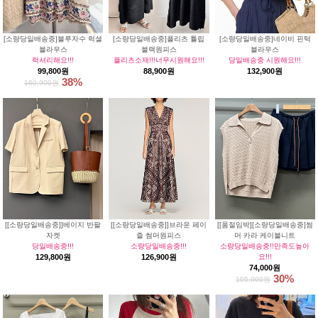
[소량당일배송중]블루자수 럭셜
[소량당일배송중]플리츠 튤립
[소량당일배송중]네이비 핀턱
블라우스
블랙원피스
블라우스
럭셔리해요!!!
플리츠소재!!!너무시원해요!!!
당일배송중 시원해요!!!
99,800원
88,900원
132,900원
38%
160,900원
[[소량당일배송중]]베이지 반팔
[[소량당일배송중]]브라운 페이
[[품절임박][소량당일배송중]썸
자켓
즐 썸머원피스
머 카라 케이블니트
당일배송중!!!
소량당일배송중!!!
소량당일배송중!!만족도높아
129,800원
126,900원
요!!!
74,000원
30%
105,000원