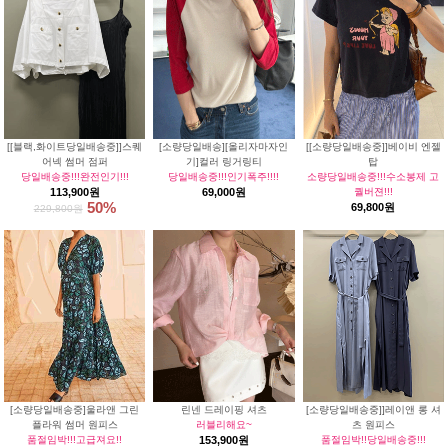
[[블랙,화이트당일배송중]]스퀘
[소량당일배송][올리자마자인
[[소량당일배송중]]베이비 엔젤
어넥 썸머 점퍼
기]컬러 링거링티
탑
당일배송중!!!완전인기!!!
당일배송중!!!인기폭주!!!!
소량당일배송중!!!수소봉제 고
113,900원
69,000원
퀄버젼!!!
50%
69,800원
229,800원
[소량당일배송중]울라앤 그린
린넨 드레이핑 셔츠
[소량당일배송중]]레이앤 롱 셔
플라워 썸머 원피스
러블리해요~
츠 원피스
품절임박!!!고급져요!!
153,900원
품절임박!!당일배송중!!!