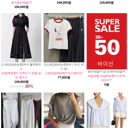
핑크컬러예술!!!!
249,800원
159,800원
106,000원
[소량당일배송중]메쉬 블랙원피
[[소량당일배송중]]애니 라인 레
스
드 탑
썸머세일!!! up to 80%세일!!!!
당일배송중!!! 만족도가 정말 높
소량당일배송중!!!인기많아요!
세일제품 당일배송중!!!서두르
은 원피스
77,900원
세요!!!^^
149,800원
0원
30%
212,900원