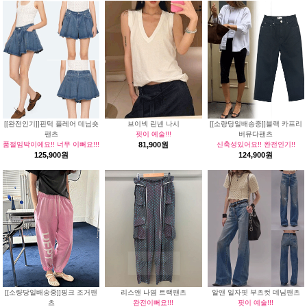
[[완전인기]]핀턱 플레어 데님숏
브이넥 린넨 나시
[[소량당일배송중]]블랙 카프리
팬츠
핏이 예술!!!
버뮤다팬츠
품절임박이에요!! 너무 이뻐요!!!
81,900원
신축성있어요!! 완전인기!!
125,900원
124,900원
[[소량당일배송중]]핑크 조거팬
리스앤 나염 트랙팬츠
알앤 일자핏 부츠컷 데님팬츠
츠
완전이뻐요!!!
핏이 예술!!!