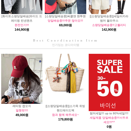
[화이트소량당일배송]와이드 드
[소량당일배송중]써클앤 맨투맨
[[소량당일배송중]]세일러카라
레이핑 린넨팬츠
당일배송중!!!주문 많아요!!!
썸머 블라우스
완전인기!!!
69,000원
소량당일배송중!!고퀄리티
144,900원
142,900원
Best Coordination Item
인기있는 코디아이템
레터링 캡모자
[[소량당일배송중]]소가죽 위빙
얼짱핏!!!!
핸드메이드백
썸머세일!!! up to 80%세일!!!!
49,000원
참과 함께 해주세요~
세일제품 당일배송중!!!서두르
179,800원
세요!!!^^
0원