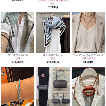
198,900원
게!!!
37,900원
썸머 스퀘어 스카프
블루 스퀘어스카프
핸드메이드 비즈 롱 넥클리스
실크
실크
너무 이뻐요!!
214,900원
214,900원
49,800원