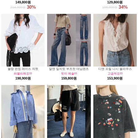
149,800원
129,800원
30%
34%
214,900원
196,900원
블랑 펀칭 레이스 쟈켓
알앤 일자핏 부츠컷 데님팬츠
디앤 프릴 나시 블라우스
러블리해요!!!
핏이 예술!!!
고급져요!!!
198,900원
159,800원
153,900원