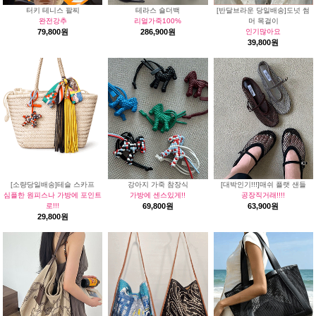
터키 테니스 팔찌
테라스 숄더백
[반달브라운 당일배송]도넛 썸
완전강추
리얼가죽100%
머 목걸이
79,800원
286,900원
인기많아요
39,800원
[소량당일배송]테슬 스카프
강아지 가죽 참장식
[대박인기!!!]매쉬 플랫 샌들
심플한 원피스나 가방에 포인트
가방에 센스있게!!
공장직거래!!!!
로!!!
69,800원
63,900원
29,800원