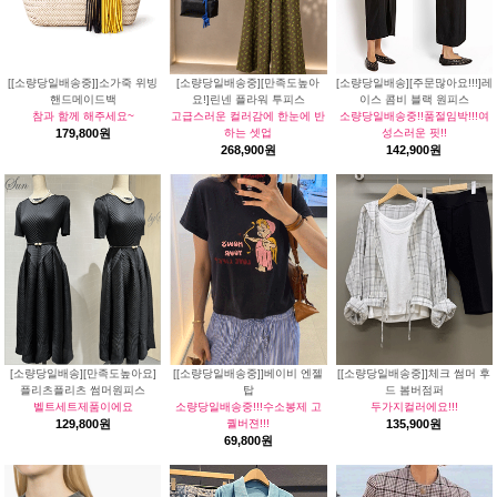
[[소량당일배송중]]소가죽 위빙
[소량당일배송중][만족도높아
[소량당일배송][주문많아요!!!]레
핸드메이드백
요!]린넨 플라워 투피스
이스 콤비 블랙 원피스
참과 함께 해주세요~
고급스러운 컬러감에 한눈에 반
소량당일배송중!!품절임박!!!여
179,800원
하는 셋업
성스러운 핏!!
268,900원
142,900원
[소량당일배송][만족도높아요]
[[소량당일배송중]]베이비 엔젤
[[소량당일배송중]]체크 썸머 후
플리츠플리츠 썸머원피스
탑
드 봄버점퍼
벨트세트제품이에요
소량당일배송중!!!수소봉제 고
두가지컬러에요!!!
129,800원
퀄버젼!!!
135,900원
69,800원