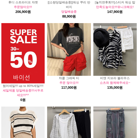
후디 스트라이프 쟈켓
[[소량당일배송중]]워싱 쭈리 반
[놓치면후회!!!]스티커 워싱 탑
주문많아요!!!
바지
만족도높아요!!!유니크해요!
206,900원
당일배송중
147,900원
88,900원
챠콜 그래픽 티
비앤 지브라 블라우스
주문 많아요!!!
쇼츠와 함께해주세요~
썸머세일!!! up to 80%세일!!!!
117,000원
135,000원
세일제품 당일배송중!!!서두르
세요!!!^^
0원