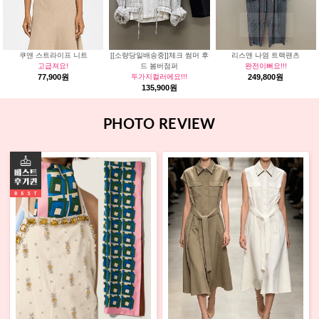
쿠앤 스트라이프 니트
[[소량당일배송중]]체크 썸머 후
리스앤 나염 트랙팬츠
고급져요!
드 봄버점퍼
완전이뻐요!!!
77,900원
두가지컬러에요!!!
249,800원
135,900원
PHOTO REVIEW