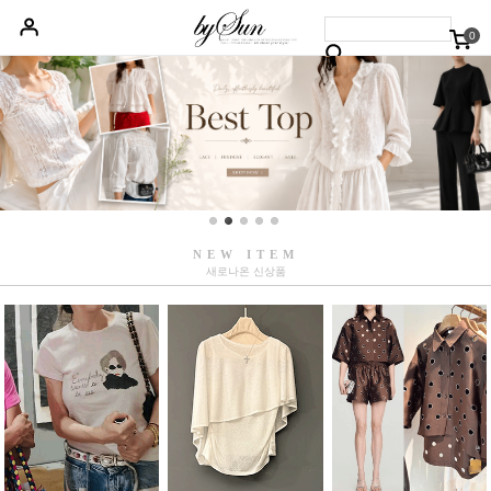
0
베스트50
신상품5%할인
당일배송
원피스
상의
하의
아우터
NEW ITEM
새로나온 신상품