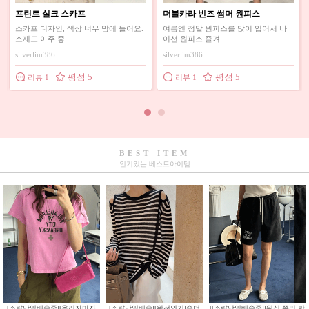
원피스
[[베이지,블랙 당일배송]]린넨 캡 나
지앤 가로핏 크롭탑
시
이 입어서 바
블랙이랑 베이지색상 구매했는데 스타
크롭기장이라 마니짧을까봐
일이 귀엽고 안에...
데 다행이 적당한길...
78koalla
ks@3985df189
평점 4
평점 5
리뷰 2
리뷰 1
BEST ITEM
인기있는 베스트아이템
[소량당일배송중][올리자마자
[소량당일배송][완전인기]숄더
[[소량당일배송중]]워싱 쭈리 반