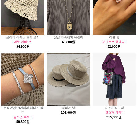
글리터 레이스 뜨게 모자
샹달 가죽패치 목걸이
리본 링
너무 이뻐요!!
49,800원
포인트로 좋아요!!
34,900원
32,900원
[변색없어요]이태리 테니스 팔
라피아 햇
리스앤 실크백
찌
106,900원
끈소재 가죽!!
놓치면 후회!!!
315,900원
59,800원