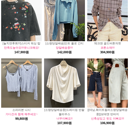
[놓치면후회!!!]스티커 워싱 탑
[소량당일배송]민트 폴로 긴티
체크앤 골드버튼쟈켓
만족도높아요!!!유니크해요!
당일배송중!!!
코튼소재!!!
147,900원
142,000원
304,900원
소라리본 나시
[소량당일배송중]드레이핑 반팔
[[데님,화이트컬러소량당일배송
가디건과 함께 해주세요~
블라우스
중]]보태앤 반바지
99,800원
너무이뻐요!!
신축성있고 핏도 이뻐요!!!
107,900원
106,900원