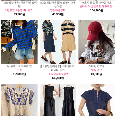
[[소량당일배송]]시크우먼 썸머
[소량당일배송중]언발발시스루
스톤라인 펀칭 브라운셔츠
탑
썸머탑
반바지와 셋업으로 해주세요~
소량당일배송중!!!핫해요!!
당일배송중!!!
104,900원
93,900원
43,900원
뉴 블루스트라이프 탑
[[소량당일배송중]]버튼 플레어
레터링 캡모자
코튼
버뮤다 팬츠
얼짱핏!!!!
159,800원
소량당일배송중!!
49,000원
139,800원