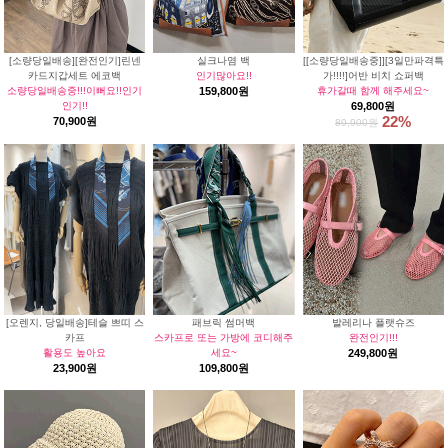
[소량당일배송][완전인기]린넨
실크나염 백
[[소량당일배송중]][3일만파격특
카드지갑세트 에코백
인기많아요!!
가!!!!]어반 비치 쇼퍼백
소량당일배송중!!!이뻐요!!인기
159,800원
휴가갈때 함께 해주세요~
인기!!
69,800원
22%
70,900원
89,900원
[오렌지, 당일배송]테슬 쁘띠 스
패브릭 썸머백
발레리나 플랫슈즈
카프
스카프로 또는 가방에 코디해주
완전인기!!!
활용도 높아요
세요~
249,800원
23,900원
109,800원