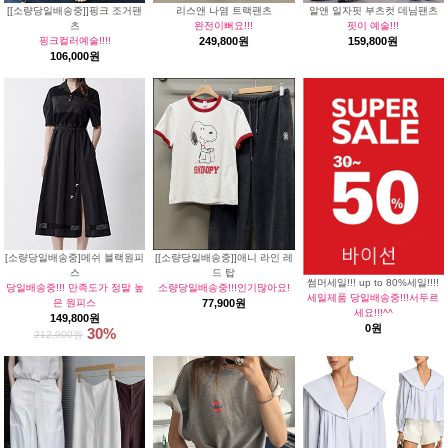
[[소량당일배송중]]핑크 조거팬
리스앤 나염 트랙팬츠
알앤 일자핏 부츠컷 데님팬츠
츠
완전이뻐요!!!
핏이 예술!!!
핑크컬러예술!!!!
249,800원
159,800원
106,000원
[소량당일배송중]메쉬 블랙원피
[[소량당일배송중]]애니 라인 레
스
드 탑
썸머세일!!! up to 80%세일!!!!
당일배송중!!! 만족도가 정말 높
소량당일배송중!!!인기많아요!
세일제품 당일배송중!!!서두르
은 원피스
77,900원
세요!!!^^
149,800원
0원
30%
212,900원