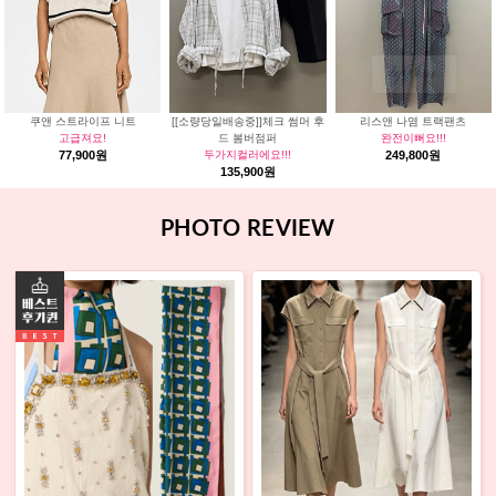
쿠앤 스트라이프 니트
[[소량당일배송중]]체크 썸머 후
리스앤 나염 트랙팬츠
고급져요!
드 봄버점퍼
완전이뻐요!!!
77,900원
두가지컬러에요!!!
249,800원
135,900원
PHOTO REVIEW