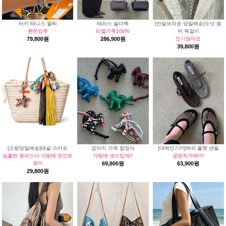
터키 테니스 팔찌
테라스 숄더백
[반달브라운 당일배송]도넛 썸
완전강추
리얼가죽100%
머 목걸이
79,800원
286,900원
인기많아요
39,800원
[소량당일배송]테슬 스카프
강아지 가죽 참장식
[대박인기!!!]매쉬 플랫 샌들
심플한 원피스나 가방에 포인트
가방에 센스있게!!
공장직거래!!!!
로!!!
69,800원
63,900원
29,800원