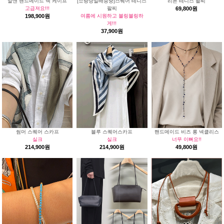
알앤 핸드메이드 넥 케이프
[소량당일배송중]스퀘어 테니스
리본 테니스 팔찌
고급져요!!!
팔찌
69,800원
198,900원
여름에 시원하고 블링블링하
게!!!
37,900원
썸머 스퀘어 스카프
블루 스퀘어스카프
핸드메이드 비즈 롱 넥클리스
실크
실크
너무 이뻐요!!
214,900원
214,900원
49,800원