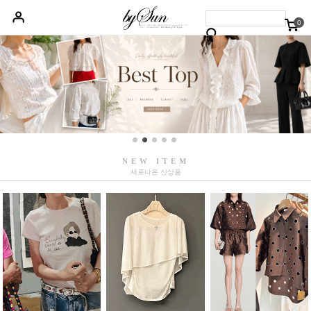
0
베스트50
신상품5%할인
당일배송
원피스
상의
하의
아우터
NEW ITEM
새로나온 신상품