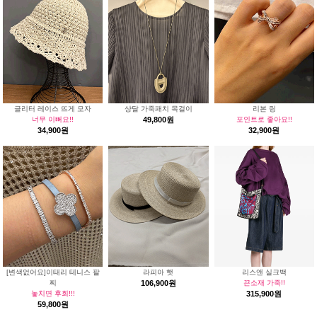
글리터 레이스 뜨게 모자
샹달 가죽패치 목걸이
리본 링
너무 이뻐요!!
49,800원
포인트로 좋아요!!
34,900원
32,900원
[변색없어요]이태리 테니스 팔
라피아 햇
리스앤 실크백
찌
106,900원
끈소재 가죽!!
놓치면 후회!!!
315,900원
59,800원