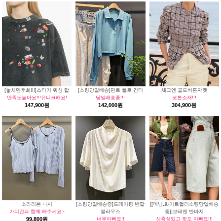
[놓치면후회!!!]스티커 워싱 탑
[소량당일배송]민트 폴로 긴티
체크앤 골드버튼쟈켓
만족도높아요!!!유니크해요!
당일배송중!!!
코튼소재!!!
147,900원
142,000원
304,900원
소라리본 나시
[소량당일배송중]드레이핑 반팔
[[데님,화이트컬러소량당일배송
가디건과 함께 해주세요~
블라우스
중]]보태앤 반바지
99,800원
너무이뻐요!!
신축성있고 핏도 이뻐요!!!