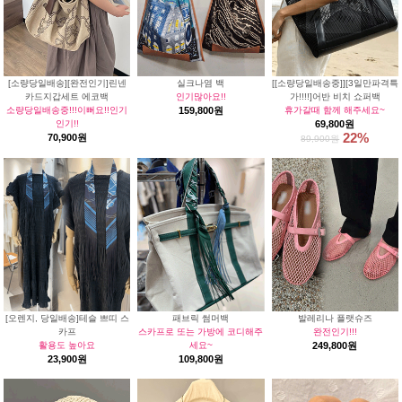
[소량당일배송][완전인기]린넨
실크나염 백
[[소량당일배송중]][3일만파격특
카드지갑세트 에코백
인기많아요!!
가!!!!]어반 비치 쇼퍼백
소량당일배송중!!!이뻐요!!인기
159,800원
휴가갈때 함께 해주세요~
인기!!
69,800원
22%
70,900원
89,900원
[오렌지, 당일배송]테슬 쁘띠 스
패브릭 썸머백
발레리나 플랫슈즈
카프
스카프로 또는 가방에 코디해주
완전인기!!!
활용도 높아요
세요~
249,800원
23,900원
109,800원