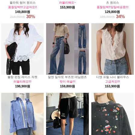
플라워 썸머 원피스
러블리해요~
츠 원피스
품절임박!!!고급져요!!
153,900원
품절임박!!당일배송중!!!
149,800원
129,800원
30%
34%
214,900원
196,900원
블랑 펀칭 레이스 쟈켓
알앤 일자핏 부츠컷 데님팬츠
디앤 프릴 나시 블라우스
러블리해요!!!
핏이 예술!!!
고급져요!!!
198,900원
159,800원
153,900원