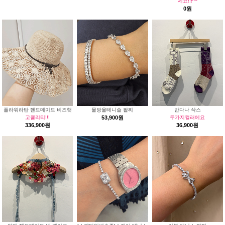
세요!!!^^
0원
플라워라탄 핸드메이드 비즈햇
물방울테니슬 팔찌
반다나 삭스
고퀄리티!!!
53,900원
두가지컬러에요
336,900원
36,900원