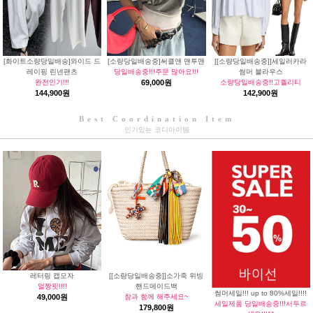
[화이트소량당일배송]와이드 드
[소량당일배송중]써클앤 맨투맨
[[소량당일배송중]]세일러카라
레이핑 린넨팬츠
당일배송중!!!주문 많아요!!!
썸머 블라우스
완전인기!!!
69,000원
소량당일배송중!!고퀄리티
144,900원
142,900원
Best Coordination Item
인기있는 코디아이템
레터링 캡모자
[[소량당일배송중]]소가죽 위빙
얼짱핏!!!!
핸드메이드백
썸머세일!!! up to 80%세일!!!!
49,000원
참과 함께 해주세요~
세일제품 당일배송중!!!서두르
179,800원