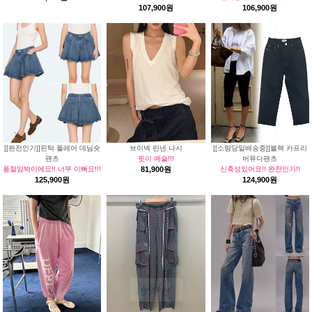
107,900원
106,900원
[[완전인기]]핀턱 플레어 데님숏
브이넥 린넨 나시
[[소량당일배송중]]블랙 카프리
팬츠
핏이 예술!!!
버뮤다팬츠
품절임박이에요!! 너무 이뻐요!!!
81,900원
신축성있어요!! 완전인기!!
125,900원
124,900원