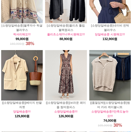
[소량당일배송중]블루자수 럭셜
[소량당일배송중]플리츠 튤립
[소량당일배송중]네이비 핀턱
블라우스
블랙원피스
블라우스
럭셔리해요!!!
플리츠소재!!!너무시원해요!!!
당일배송중 시원해요!!!
99,800원
88,900원
132,900원
38%
160,900원
[[소량당일배송중]]베이지 반팔
[[소량당일배송중]]브라운 페이
[[품절임박][소량당일배송중]썸
자켓
즐 썸머원피스
머 카라 케이블니트
당일배송중!!!
소량당일배송중!!!
소량당일배송중!!만족도높아
129,800원
126,900원
요!!!
74,000원
30%
105,000원