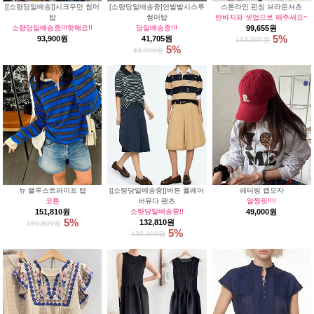
[[소량당일배송]]시크우먼 썸머
[소량당일배송중]언발발시스루
스톤라인 펀칭 브라운셔츠
탑
썸머탑
반바지와 셋업으로 해주세요~
소량당일배송중!!!핫해요!!
당일배송중!!!
99,655원
5%
93,900원
41,705원
104,900원
5%
43,900원
뉴 블루스트라이프 탑
[[소량당일배송중]]버튼 플레어
레터링 캡모자
코튼
버뮤다 팬츠
얼짱핏!!!!
151,810원
소량당일배송중!!
49,000원
5%
132,810원
159,800원
5%
139,800원