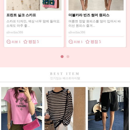
[[베이지,블랙 당일배송]]린넨 캡 나
지앤 가로핏 크롭탑
시
바
블랙이랑 베이지색상 구매했는데 스타
크롭기장이라 마니짧을까봐 걱정했는
일이 귀엽고 안에...
데 다행이 적당한길...
78koalla
ks@3985df189
평점 4
평점 5
리뷰 2
리뷰 1
BEST ITEM
인기있는 베스트아이템