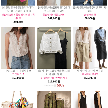
[소량당일배송중][올리자마자
[소량당일배송][완전인기]숄더
[[소량당일배송중]]워싱 쭈리 반
주문많아요]피크 핑크 탑
컷 스트라이프 니트
바지
당일배송중!! 품절임박!!!인기폭
품절임박!!여름소재!!!
당일배송중
주!!!!
169,000원
88,900원
59,900원
디앤 프릴 나시 블라우스
[[블랙,화이트당일배송중]]스퀘
캐시미어 브이넥 가디건
고급져요!!!
어넥 썸머 점퍼
캐시미어100%
153,900원
당일배송중!!!완전인기!!!
153,900원
113,900원
50%
229,800원