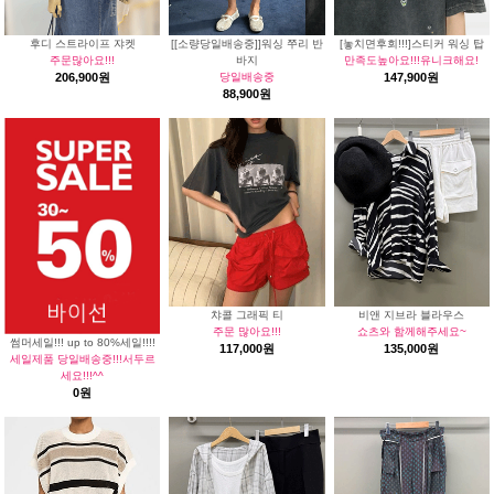
후디 스트라이프 쟈켓
[[소량당일배송중]]워싱 쭈리 반
[놓치면후회!!!]스티커 워싱 탑
주문많아요!!!
바지
만족도높아요!!!유니크해요!
206,900원
당일배송중
147,900원
88,900원
챠콜 그래픽 티
비앤 지브라 블라우스
주문 많아요!!!
쇼츠와 함께해주세요~
썸머세일!!! up to 80%세일!!!!
117,000원
135,000원
세일제품 당일배송중!!!서두르
세요!!!^^
0원