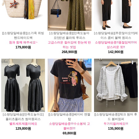
[[소량당일배송중]]소가죽 위빙
[소량당일배송중][만족도높아
[소량당일배송][주문많아요!!!]레
핸드메이드백
요!]린넨 플라워 투피스
이스 콤비 블랙 원피스
참과 함께 해주세요~
고급스러운 컬러감에 한눈에 반
소량당일배송중!!품절임박!!!여
179,800원
하는 셋업
성스러운 핏!!
268,900원
142,900원
[소량당일배송][만족도높아요]
[[소량당일배송중]]베이비 엔젤
[[소량당일배송중]]체크 썸머 후
플리츠플리츠 썸머원피스
탑
드 봄버점퍼
벨트세트제품이에요
소량당일배송중!!!수소봉제 고
두가지컬러에요!!!
129,800원
퀄버젼!!!
135,900원
69,800원