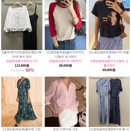
[[블랙,화이트당일배송중]]스퀘
[소량당일배송][올리자마자인
[[소량당일배송중]]베이비 엔젤
어넥 썸머 점퍼
기]컬러 링거링티
탑
당일배송중!!!완전인기!!!
당일배송중!!!인기폭주!!!!
소량당일배송중!!!수소봉제 고
113,900원
69,000원
퀄버젼!!!
50%
69,800원
229,800원
[소량당일배송중]울라앤 그린
린넨 드레이핑 셔츠
[소량당일배송중]]레이앤 롱 셔