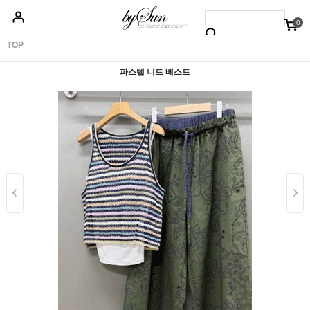
0
베스트50
신상품5%할인
당일배송
원피스
상의
하의
아우터
TOP
파스텔 니트 베스트