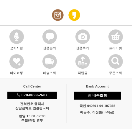
공지사항
상품문의
상품후기
프리마켓
마이쇼핑
배송조회
적립금
주문조회
Call Center
Bank Account
070-8699-2687
배송조회
전화번호 클릭시
국민 042601-04-197255
상담전화로 연결됩니다
예금주: 이정환(바이선)
평일:13:00~17:00
주말/휴일 휴무