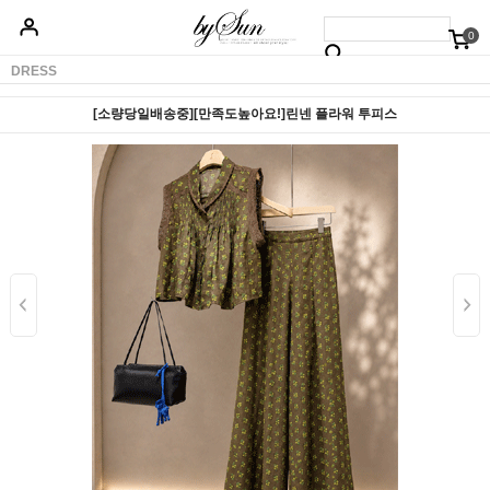
0
베스트50
신상품5%할인
당일배송
원피스
상의
하의
아우터
DRESS
[소량당일배송중][만족도높아요!]린넨 플라워 투피스