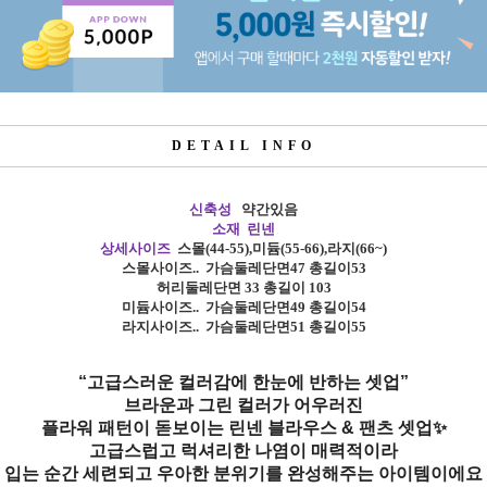
DETAIL INFO
신축성
약간있음
소재 린넨
상세사이즈
스몰
(44-55),
미듐
(55-66),
라지
(66~)
스몰사이즈
..
가슴둘레단면47 총길이53
허리둘레단면 33 총길이 103
미듐사이즈
..
가슴둘레단면49 총길이54
라지사이즈
..
가슴둘레단면51 총길이55
“고급스러운 컬러감에 한눈에 반하는 셋업”
브라운과 그린 컬러가 어우러진
플라워 패턴이 돋보이는 린넨 블라우스 & 팬츠 셋업✨
고급스럽고 럭셔리한 나염이 매력적이라
입는 순간 세련되고 우아한 분위기를 완성해주는 아이템이에요