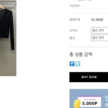
주문폭주
판매가격
92,900원
사이즈
옵션
총 상품 금액
BUY NOW