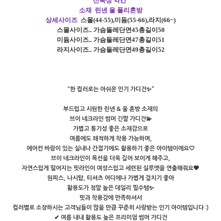
신축성 약간
소재 린넨 울 폴리혼방
상세사이즈
스몰
(44-55),
미듐
(55-66),
라지
(66~)
스몰사이즈
.. 가슴둘레단면45총길이50
미듐사이즈
..
가슴둘레단면47총길이51
라지사이즈
..
가슴둘레단면49총길이52
“한 컬러로는 아쉬운 인기 가디건✨”
부드럽고 시원한 린넨 & 울 혼방 소재의
브이 네크라인 썸머 긴팔 가디건💫
가볍고 통기성 좋은 소재감으로
여름에도 쾌적하게 착용 가능하며,
에어컨 바람이 있는 실내나 간절기에도 활용하기 좋은 아이템이에요🤍
브이 네크라인이 목선을 더욱 길어 보이게 해주고,
자연스럽게 떨어지는 핏라인이 여성스럽고 세련된 실루엣을 연출해줘요🖤
원피스, 나시탑, 티셔츠 어디에나 가볍게 걸치기 좋아
활용도가 정말 높은 데일리 필수템✨
핏과 착용감에 만족하셔서
컬러별로 소장하시는 고객님들이 많을 만큼 꾸준히 사랑받는 인기 아이템입니다 :)
✔ 여름 내내 활용도 높은 프리미엄 썸머 가디건