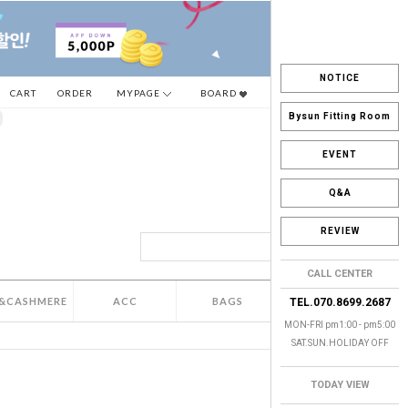
NOTICE
CART
ORDER
MYPAGE
BOARD
Bysun Fitting Room
EVENT
Q&A
REVIEW
CALL CENTER
&CASHMERE
ACC
BAGS
SALE
TEL.070.8699.2687
MON-FRI pm1:00 - pm5:00
SAT.SUN.HOLIDAY OFF
TODAY VIEW