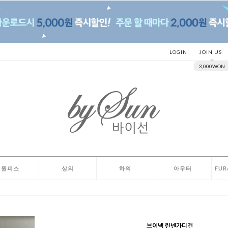
LOGIN
JOIN US
3,000WON
원피스
상의
하의
아우터
FUR
브이넥 린넨가디건