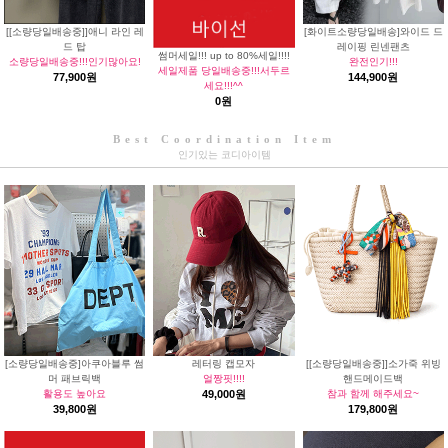
[[소량당일배송중]]애니 라인 레
[화이트소량당일배송]와이드 드
드 탑
레이핑 린넨팬츠
썸머세일!!! up to 80%세일!!!!
소량당일배송중!!!인기많아요!
완전인기!!!
세일제품 당일배송중!!!서두르
77,900원
144,900원
세요!!!^^
0원
Best Coordination Item
인기있는 코디아이템
[소량당일배송중]아쿠아블루 썸
레터링 캡모자
[[소량당일배송중]]소가죽 위빙
머 패브릭백
얼짱핏!!!!
핸드메이드백
활용도 높아요
49,000원
참과 함께 해주세요~
39,800원
179,800원