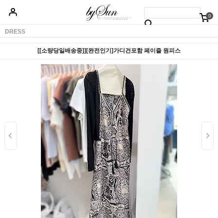
0
베스트50
신상품5%할인
당일배송
원피스
상의
하의
아우터
DRESS
[[소량당일배송중]][완전인기]가디건포함 페이즐 원피스