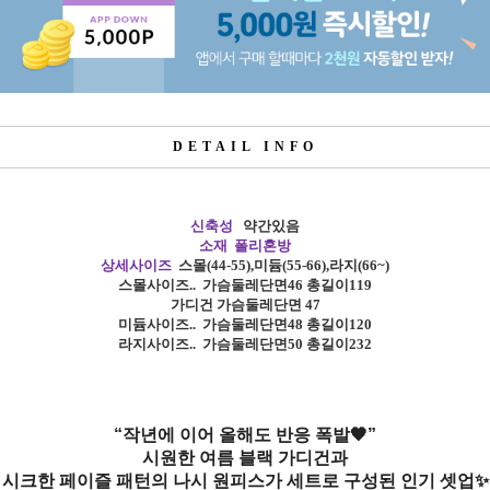
DETAIL INFO
신축성
약간있음
소재 폴리혼방
상세사이즈
스몰
(44-55),
미듐
(55-66),
라지
(66~)
스몰사이즈
..
가슴둘레단면46 총길이119
가디건 가슴둘레단면 47
미듐사이즈
..
가슴둘레단면48 총길이120
라지사이즈
..
가슴둘레단면50 총길이232
“작년에 이어 올해도 반응 폭발🖤”
시원한 여름 블랙 가디건과
시크한 페이즐 패턴의 나시 원피스가 세트로 구성된 인기 셋업✨