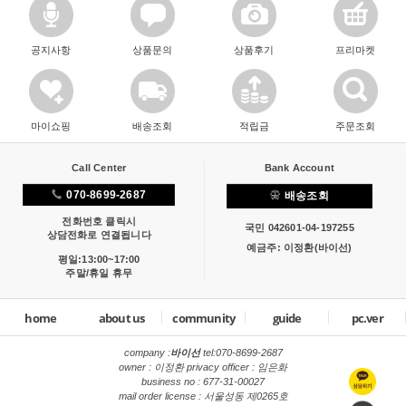
공지사항
상품문의
상품후기
프리마켓
마이쇼핑
배송조회
적립금
주문조회
Call Center
Bank Account
070-8699-2687
배송조회
전화번호 클릭시
국민 042601-04-197255
상담전화로 연결됩니다
예금주: 이정환(바이선)
평일:13:00~17:00
주말/휴일 휴무
home
about us
community
guide
pc.ver
company :
바이선
tel:
070-8699-2687
owner : 이정환 privacy officer : 임은화
business no : 677-31-00027
mail order license : 서울성동 제0265호