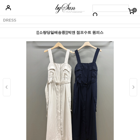
0
베스트50
신상품5%할인
당일배송
원피스
상의
하의
아우터
DRESS
[[소량당일배송중]]빅앤 점프수트 원피스