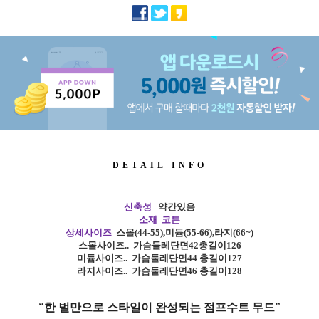
DETAIL INFO
신축성
약간있음
소재 코튼
상세사이즈
스몰
(44-55),
미듐
(55-66),
라지
(66~)
스몰사이즈
..
가슴둘레단면42총길이126
미듐사이즈
..
가슴둘레단면44 총길이127
라지사이즈
..
가슴둘레단면46 총길이128
“한 벌만으로 스타일이 완성되는 점프수트 무드”