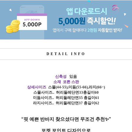
DETAIL INFO
신축성
있음
소재 코튼 스판
상세사이즈
스몰
(44-55),
미듐
(55-66),
라지
(66~)
스몰사이즈
..
허리둘레단면33총길이60
미듐사이즈
.. 허리
둘레단면35 총길이61
라지사이즈
.. 허리
둘레단면37 총길이62
“핏 예쁜 반바지 찾으셨다면 무조건 추천✨”
포켓 포인트 디자인으로