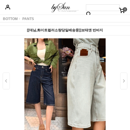
0
베스트50
신상품5%할인
당일배송
원피스
상의
하의
아우터
BOTTOM
PANTS
[[데님,화이트컬러소량당일배송중]]보태앤 반바지