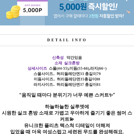
DETAIL INFO
신축성
약간있음
소재 실크혼방
상세사이즈
스몰
(44-55),
미듐
(55-66),
라지
(66~)
스몰사이즈
..
허리둘레단면33 총길이79
미듐사이즈
.. 허리둘레
단면35총길이80
라지사이즈
.. 허리
둘레단면37 총길이81
“움직일 때마다 분위기가 너무 예쁜 스커트✨”
하늘하늘한 실루엣에
시원한 실크 혼방 소재로 가볍고 우아하게 즐기기 좋은 썸머 스
커트💫
유니크한 플리츠 텍스쳐 디테일이 더해져
입었을 때 더욱 여성스럽고 세련된 무드를 완성해줘요.