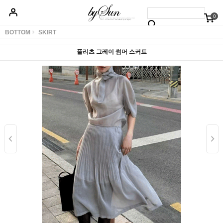
0
베스트50
신상품5%할인
당일배송
원피스
상의
하의
아우터
BOTTOM
SKIRT
플리츠 그레이 썸머 스커트