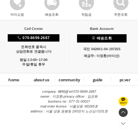
마이쇼핑
배송조회
적립금
주문조회
Call Center
Bank Account
070-8699-2687
배송조회
전화번호 클릭시
국민 042601-04-197255
상담전화로 연결됩니다
예금주: 이정환(바이선)
평일:13:00~17:00
주말/휴일 휴무
home
about us
community
guide
pc.ver
company :
바이선
tel:
070-8699-2687
owner : 이정환 privacy officer : 임은화
business no : 677-31-00027
mail order license : 서울성동 제0265호
address : 서울 성동 응봉동 100번지 노선상가101호