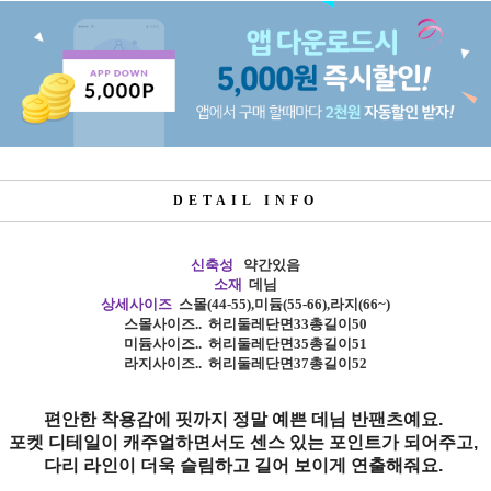
DETAIL INFO
신축성
약간있음
소재
데님
상세사이즈
스몰
(44-55),
미듐
(55-66),
라지
(66~)
스몰사이즈
..
허리둘레단면33총길이50
미듐사이즈
.. 허리
둘레단면35총길이51
라지사이즈
.. 허리
둘레단면37총길이52
편안한 착용감에 핏까지 정말 예쁜 데님 반팬츠예요.
포켓 디테일이 캐주얼하면서도 센스 있는 포인트가 되어주고,
다리 라인이 더욱 슬림하고 길어 보이게 연출해줘요.