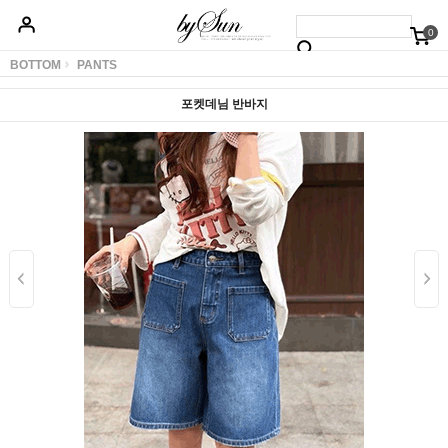
0
베스트50
신상품5%할인
당일배송
원피스
상의
하의
아우터
BOTTOM
PANTS
포켓데님 반바지