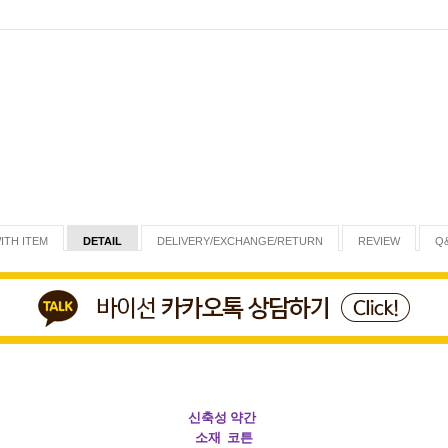
ITH ITEM
DETAIL
DELIVERY/EXCHANGE/RETURN
REVIEW
Q
신축성 약간
소재 코튼