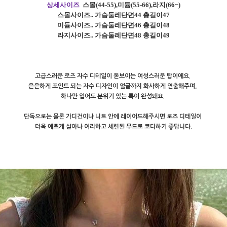
상세사이즈
스몰
(44-55),
미듐
(55-66),
라지
(66~)
스몰사이즈
.. 가슴둘레단면44 총길이47
미듐사이즈
..
가슴둘레단면46 총길이48
라지사이즈
..
가슴둘레단면48 총길이49
고급스러운 로즈 자수 디테일이 돋보이는 여성스러운 탑이에요.
은은하게 포인트 되는 자수 디자인이 얼굴까지 화사하게 연출해주며,
하나만 입어도 분위기 있는 룩이 완성돼요.
단독으로는 물론 가디건이나 니트 안에 레이어드해주시면 로즈 디테일이
더욱 예쁘게 살아나 여리하고 세련된 무드로 코디하기 좋답니다.