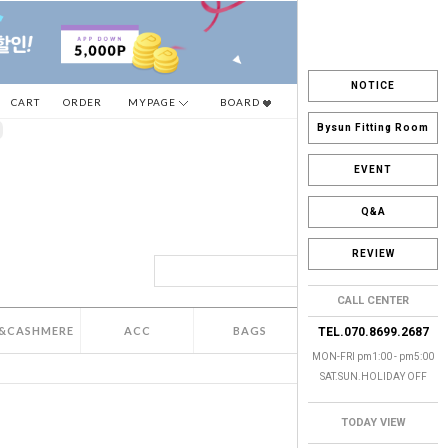
NOTICE
CART
ORDER
MYPAGE
BOARD
Bysun Fitting Room
EVENT
Q&A
REVIEW
CALL CENTER
&CASHMERE
ACC
BAGS
SALE
TEL.070.8699.2687
MON-FRI pm1:00 - pm5:00
SAT.SUN.HOLIDAY OFF
TODAY VIEW