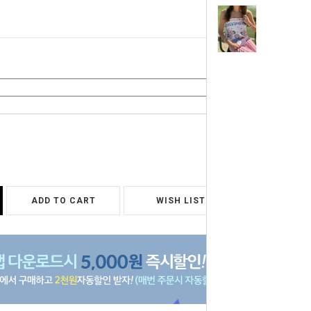
0
원
ADD TO CART
WISH LIST