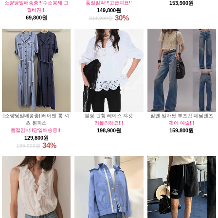
소량당일배송중!!!수소봉제 고
품절임박!!!고급져요!!
153,900원
퀄버젼!!!
149,800원
30%
69,800원
214,900원
[소량당일배송중]]레이앤 롱 셔
블랑 펀칭 레이스 쟈켓
알앤 일자핏 부츠컷 데님팬츠
츠 원피스
러블리해요!!!
핏이 예술!!!
품절임박!!당일배송중!!!
198,900원
159,800원
129,800원
34%
196,900원