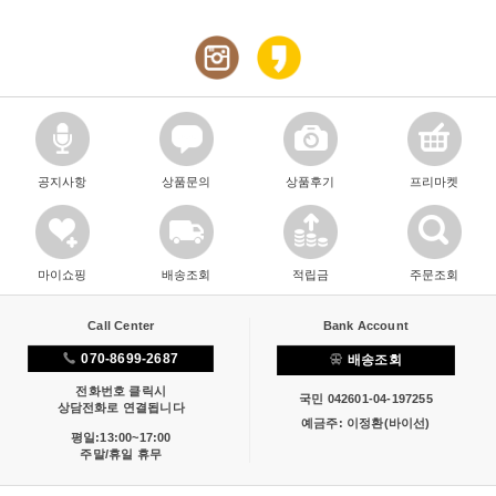
공지사항
상품문의
상품후기
프리마켓
마이쇼핑
배송조회
적립금
주문조회
Call Center
Bank Account
070-8699-2687
배송조회
전화번호 클릭시
국민 042601-04-197255
상담전화로 연결됩니다
예금주: 이정환(바이선)
평일:13:00~17:00
주말/휴일 휴무