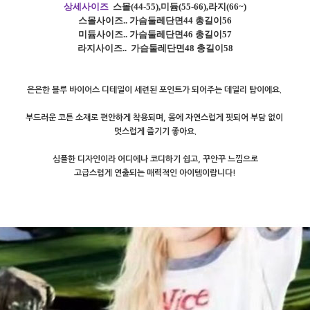
상세사이즈
스몰
(44-55),
미듐
(55-66),
라지
(66~)
스몰사이즈
.. 가슴
둘레단면44 총길이56
미듐사이즈
.. 가슴
둘레단면46 총길이57
라지사이즈
..
가슴둘레단면48 총길이58
은은한 블루 바이어스 디테일이 세련된 포인트가 되어주는 데일리 탑이에요.
부드러운 코튼 소재로 편안하게 착용되며, 몸에 자연스럽게 핏되어 부담 없이
멋스럽게 즐기기 좋아요.
심플한 디자인이라 어디에나 코디하기 쉽고, 꾸안꾸 느낌으로
고급스럽게 연출되는 매력적인 아이템이랍니다!