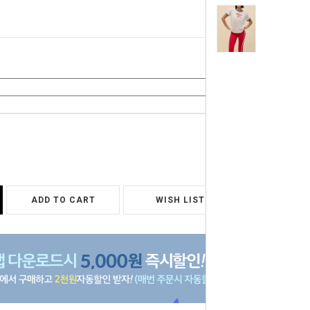
0
원
ADD TO CART
WISH LIST