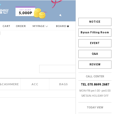
NOTICE
CART
ORDER
MYPAGE
BOARD
Bysun Fitting Room
EVENT
Q&A
REVIEW
CALL CENTER
&CASHMERE
ACC
BAGS
SALE
TEL.070.8699.2687
MON-FRI pm1:00 - pm5:00
SAT.SUN.HOLIDAY OFF
TODAY VIEW