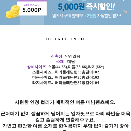
DETAIL INFO
신축성
약간있음
소재
데님
상세사이즈
스몰
(44-55),
미듐
(55-66),
라지
(66~)
스몰사이즈
..
허리둘레단면33총길이102
미듐사이즈
.. 허리
둘레단면35총길이103
라지사이즈
.. 허리
둘레단면37총길이104
시원한 연청 컬러가 매력적인 여름 데님팬츠예요.
군더더기 없이 깔끔하게 떨어지는 일자핏으로 다리 라인을 더욱
길고 슬림하게 연출해주구요,
가볍고 편안한 여름 소재로 한여름까지 부담 없이 즐기기 좋아