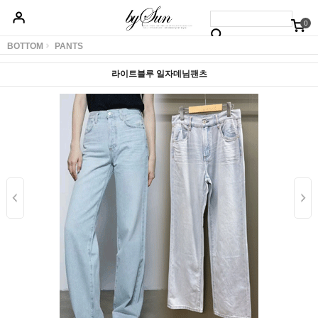
0
베스트50
신상품5%할인
당일배송
원피스
상의
하의
아우터
BOTTOM
PANTS
라이트블루 일자데님팬츠