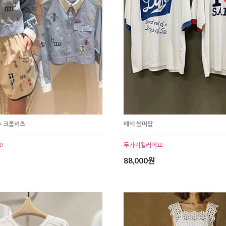
수 크롭셔츠
배색 썸머탑
!
두가지컬러에요
88,000원