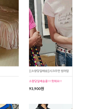
[[소량당일배송]]시크우먼 썸머탑
소량당일배송중!!!핫해요!!
93,900원