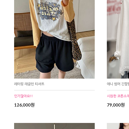
레터링 래글런 티셔트
애니 썸머 긴팔
인기많아요!!
시원한 코튼소
126,000원
79,000원