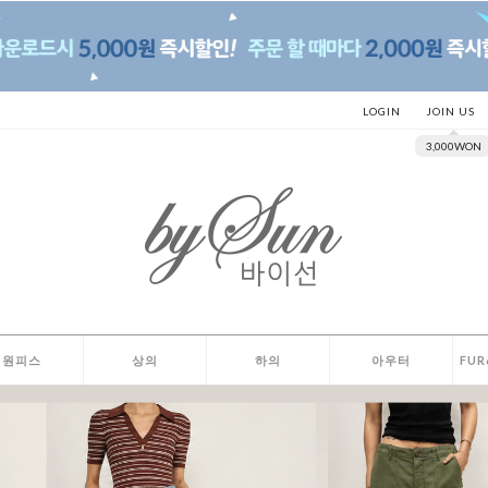
LOGIN
JOIN US
3,000WON
원피스
상의
하의
아우터
FUR