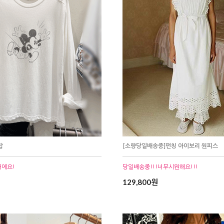
탑
[소량당일배송중]펀칭 아이보리 원피스
재에요!
당일배송중!!!너무시원해요!!!
129,800원