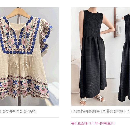
]블루자수 럭셜 블라우스
[소량당일배송중]플리츠 튤립 블랙원피스
플리츠소재!!!너무시원해요!!!