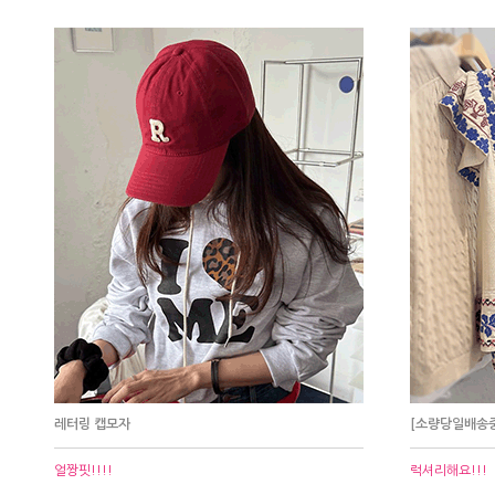
레터링 캡모자
[소량당일배송중
얼짱핏!!!!
럭셔리해요!!!