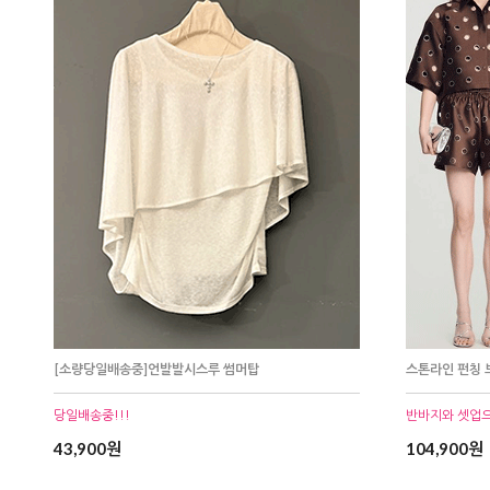
[소량당일배송중]언발발시스루 썸머탑
스톤라인 펀칭
당일배송중!!!
반바지와 셋업
43,900원
104,900원