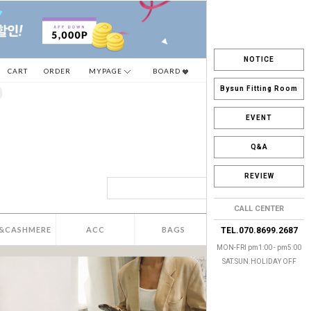
NOTICE
CART
ORDER
MYPAGE
BOARD
Bysun Fitting Room
EVENT
Q&A
REVIEW
CALL CENTER
&CASHMERE
ACC
BAGS
SALE
TEL.070.8699.2687
MON-FRI pm1:00 - pm5:00
SAT.SUN.HOLIDAY OFF