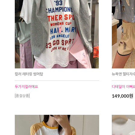
컬러 레터링 썸머탑
뉴욕앤 멀티자
두가지컬러에요
디테일이 이뻐요
149,000원
[품절상품]