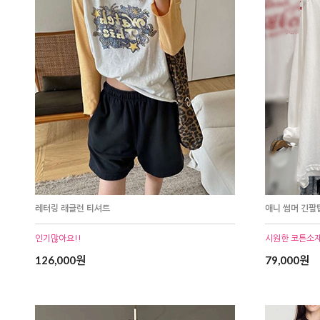
레터링 래글런 티셔트
애니 썸머 긴팔
인기많아요!!
시원한 코튼소
126,000원
79,000원