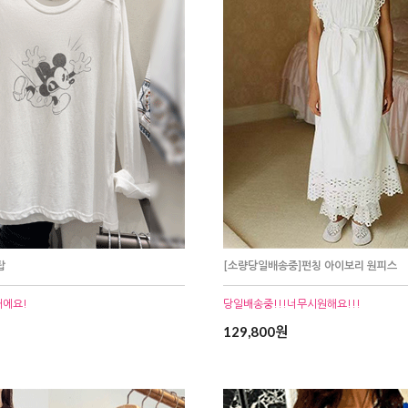
탑
[소량당일배송중]펀칭 아이보리 원피스
재에요!
당일배송중!!!너무시원해요!!!
129,800원