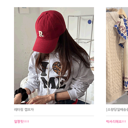
레터링 캡모자
[소량당일배송중
얼짱핏!!!!
럭셔리해요!!!