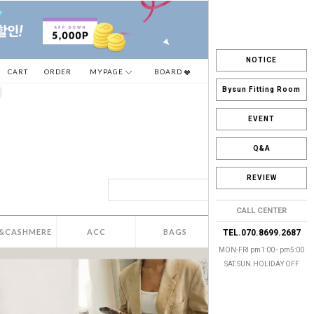
NOTICE
CART
ORDER
MYPAGE
BOARD
Bysun Fitting Room
EVENT
Q&A
REVIEW
CALL CENTER
&CASHMERE
ACC
BAGS
SALE
TEL.070.8699.2687
MON-FRI pm1:00 - pm5:00
SAT.SUN.HOLIDAY OFF