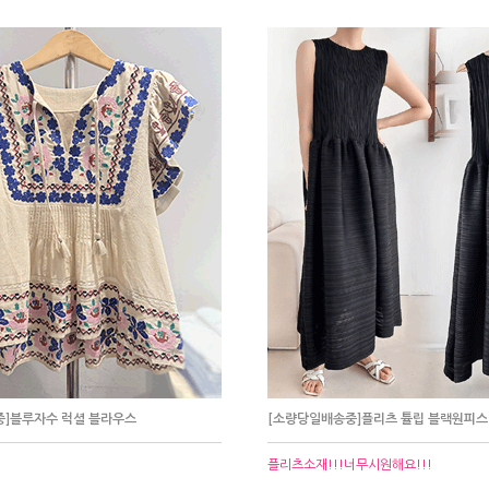
]블루자수 럭셜 블라우스
[소량당일배송중]플리츠 튤립 블랙원피스
플리츠소재!!!너무시원해요!!!