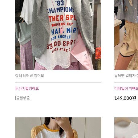
컬러 레터링 썸머탑
뉴욕앤 멀티자
두가지컬러에요
디테일이 이뻐요
149,000원
[품절상품]