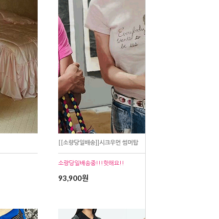
[[소량당일배송]]시크우먼 썸머탑
소량당일배송중!!!핫해요!!
93,900원