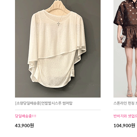
[소량당일배송중]언발발시스루 썸머탑
스톤라인 펀칭
당일배송중!!!
반바지와 셋업
43,900원
104,900원