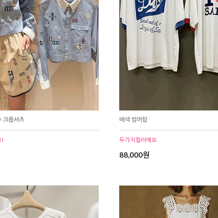
수 크롭셔츠
배색 썸머탑
!
두가지컬러에요
88,000원