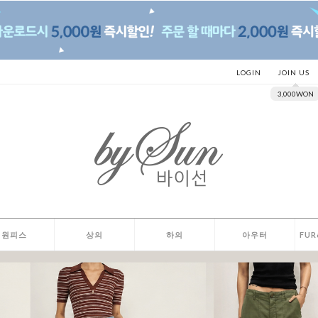
LOGIN
JOIN US
3,000WON
원피스
상의
하의
아우터
FUR