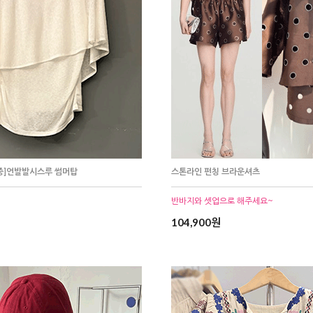
중]언발발시스루 썸머탑
스톤라인 펀칭 브라운셔츠
반바지와 셋업으로 해주세요~
104,900원