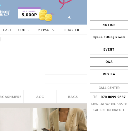
NOTICE
CART
ORDER
MYPAGE
BOARD
Bysun Fitting Room
EVENT
Q&A
REVIEW
CALL CENTER
&CASHMERE
ACC
BAGS
SALE
TEL.070.8699.2687
MON-FRI pm1:00 - pm5:00
SAT.SUN.HOLIDAY OFF