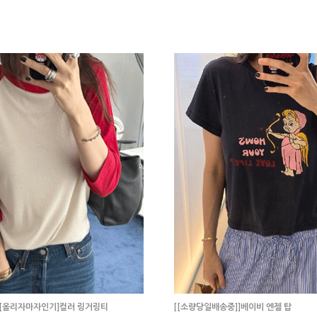
[올리자마자인기]컬러 링거링티
[[소량당일배송중]]베이비 엔젤 탑