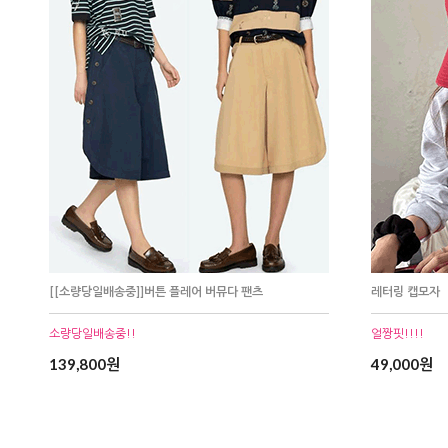
[[소량당일배송중]]버튼 플레어 버뮤다 팬츠
레터링 캡모자
소량당일배송중!!
얼짱핏!!!!
139,800원
49,000원