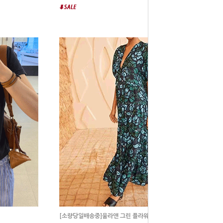
[소량당일배송중]울라앤 그린 플라워 썸머 원피스