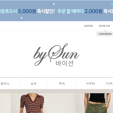
LOGIN
JOIN US
3,000WON
원피스
상의
하의
아우터
FUR