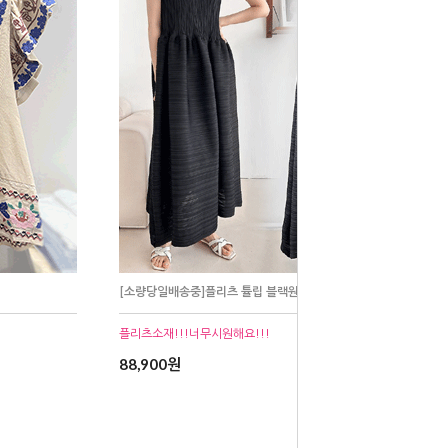
[소량당일배송중]플리츠 튤립 블랙원피스
플리츠소재!!!너무시원해요!!!
88,900원