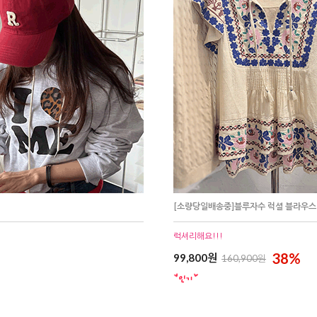
[소량당일배송중]블루자수 럭셜 블라우스
럭셔리해요!!!
38%
99,800원
160,900원