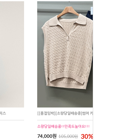
원피스
[[품절임박][소량당일배송중]썸머 카라 케이블니트
소량당일배송중!!만족도높아요!!!
30%
74,000원
105,000원