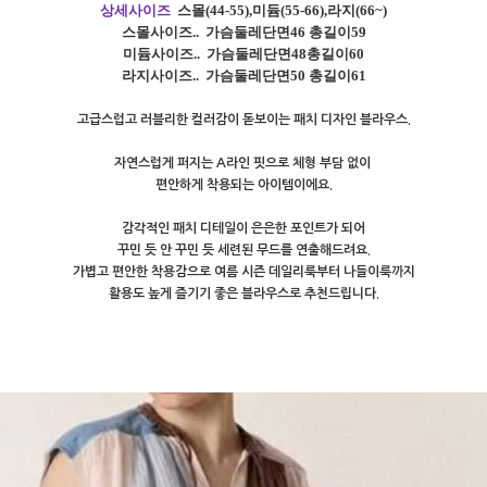
상세사이즈
스몰
(44-55),
미듐
(55-66),
라지
(66~)
스몰사이즈
..
가슴둘레단면46 총길이59
미듐사이즈
..
가슴둘레단면48총길이60
라지사이즈
..
가슴둘레단면50 총길이61
고급스럽고 러블리한 컬러감이 돋보이는 패치 디자인 블라우스.
자연스럽게 퍼지는 A라인 핏으로 체형 부담 없이
편안하게 착용되는 아이템이에요.
감각적인 패치 디테일이 은은한 포인트가 되어
꾸민 듯 안 꾸민 듯 세련된 무드를 연출해드려요.
가볍고 편안한 착용감으로 여름 시즌 데일리룩부터 나들이룩까지
활용도 높게 즐기기 좋은 블라우스로 추천드립니다.