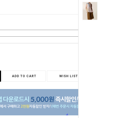
0
원
ADD TO CART
WISH LIST