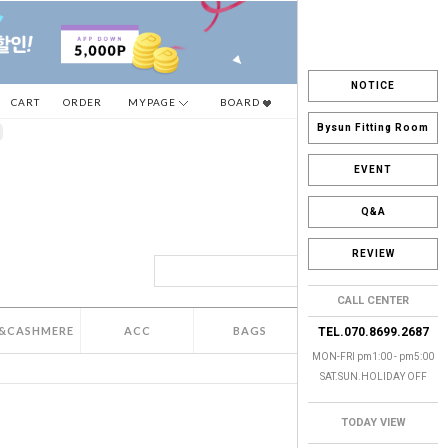
NOTICE
CART
ORDER
MYPAGE
BOARD
Bysun Fitting Room
EVENT
Q&A
REVIEW
CALL CENTER
&CASHMERE
ACC
BAGS
SALE
TEL.070.8699.2687
MON-FRI pm1:00 - pm5:00
SAT.SUN.HOLIDAY OFF
TODAY VIEW