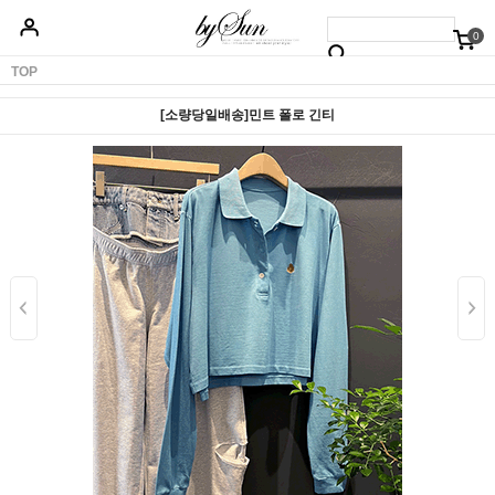
0
베스트50
신상품5%할인
당일배송
원피스
상의
하의
아우터
TOP
[소량당일배송]민트 폴로 긴티