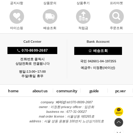
공지사항
상품문의
상품후기
프리마켓
마이쇼핑
배송조회
적립금
주문조회
Call Center
Bank Account
070-8699-2687
배송조회
전화번호 클릭시
국민 042601-04-197255
상담전화로 연결됩니다
예금주: 이정환(바이선)
평일:13:00~17:00
주말/휴일 휴무
home
about us
community
guide
pc.ver
company :
바이선
tel:
070-8699-2687
owner : 이정환 privacy officer : 임은화
business no : 677-31-00027
mail order license : 서울성동 제0265호
address : 서울 성동 응봉동 100번지 노선상가101호