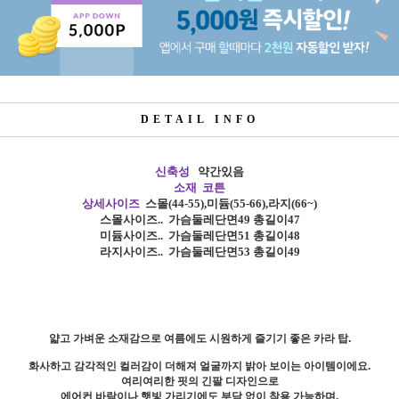
DETAIL INFO
신축성
약간있음
소재 코튼
상세사이즈
스몰
(44-55),
미듐
(55-66),
라지
(66~)
스몰사이즈
..
가슴둘레단면49 총길이47
미듐사이즈
..
가슴둘레단면51 총길이48
라지사이즈
..
가슴둘레단면53
총길이49
얇고 가벼운 소재감으로 여름에도 시원하게 즐기기 좋은 카라 탑.
화사하고 감각적인 컬러감이 더해져 얼굴까지 밝아 보이는 아이템이에요.
여리여리한 핏의 긴팔 디자인으로
에어컨 바람이나 햇빛 가리기에도 부담 없이 착용 가능하며,