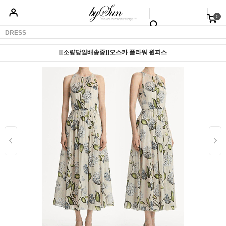
0
베스트50
신상품5%할인
당일배송
원피스
상의
하의
아우터
DRESS
[[소량당일배송중]]오스카 플라워 원피스