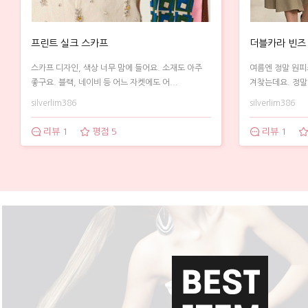
프린트 실크 스카프
더블카라 빈즈
스카프 디자인, 색상 너무 맘에 들어요. 소재도 아주
여름엔 정말 원피
좋구요. 블랙, 네이비 등 어느 자켓에도 어...
겨찾는데요. 정말 
silverlim386
silverlim386
리뷰 1
평점 5
리뷰 1