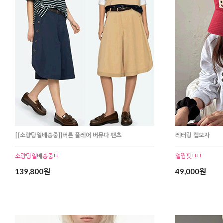
[[소량당일배송중]]버튼 플레어 버뮤다 팬츠
레터링 캡모자
소량당일배송중!!
얼짱핏!!!!
139,800원
49,000원