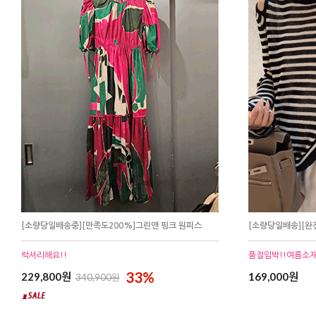
[소량당일배송중][만족도200%]그린앤 핑크 원피스
[소량당일배송][완
럭셔리해요!!
품절임박!!여름소재!
33%
229,800원
169,000원
340,900원