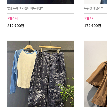
알앤 뉴체크 카펜터 버뮤다팬츠
뉴워싱 데님셔츠
코튼소재
코튼소재
212,900원
172,900원