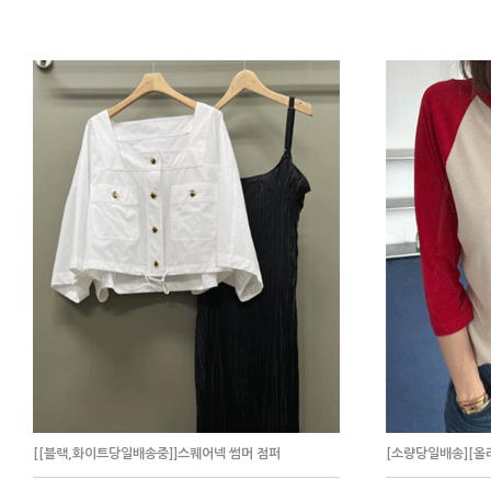
[[블랙,화이트당일배송중]]스퀘어넥 썸머 점퍼
[소량당일배송][올