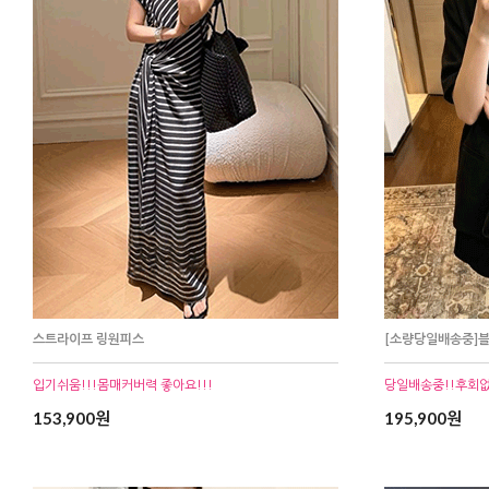
스트라이프 링원피스
[소량당일배송중]블
입기쉬움!!!몸매커버력 좋아요!!!
당일배송중!!후회없
153,900원
195,900원