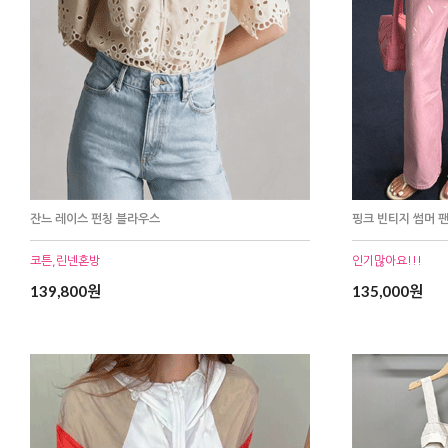
잔느 레이스 펀칭 블라우스
핑크 빈티지 썸머 
코튼,린넨혼방
인기많아요!!!
139,800원
135,000원