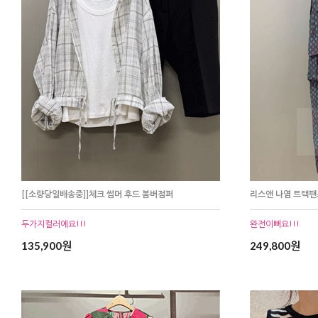
[[소량당일배송중]]체크 썸머 후드 봄버점퍼
리스앤 나염 트랙팬
두가지컬러에요!!!
완전이뻐요!!!
135,900원
249,800원