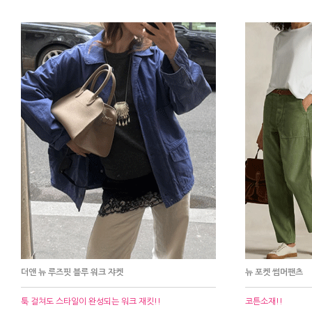
더앤 뉴 루즈핏 블루 워크 쟈켓
뉴 포켓 썸머팬츠
툭 걸쳐도 스타일이 완성되는 워크 재킷!!
코튼소재!!