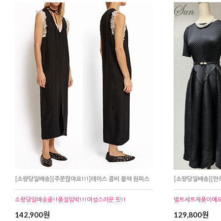
[소량당일배송][주문많아요!!!]레이스 콤비 블랙 원피스
[소량당일배송][
소량당일배송중!!품절임박!!!여성스러운 핏!!
벨트세트제품이에
142,900원
129,800원