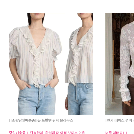
[[소량당일배송중]]뉴 프릴앤 핀턱 블라우스
[인기]레이스 썸머
당일배송중!!!단정한데, 확실히 더 예뻐 보이는 이유
너무 이뻐요!!!