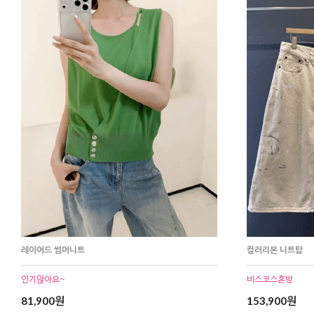
레이어드 썸머니트
컬러리본 니트탑
인기많아요~
비스코스혼방
81,900원
153,900원