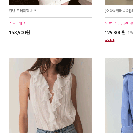
린넨 드레이핑 셔츠
[소량당일배송중]]
러블리해요~
품절임박!!당일배송
153,900원
129,800원
19