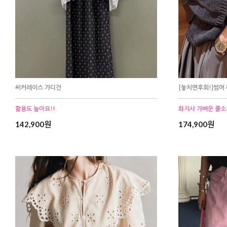
써커레이스 가디건
[놓치면후회!]썸머
활용도 높아요!!
화지사 가벼운 쿨소
142,900원
174,900원