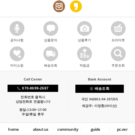
공지사항
상품문의
상품후기
프리마켓
마이쇼핑
배송조회
적립금
주문조회
Call Center
Bank Account
070-8699-2687
배송조회
전화번호 클릭시
국민 042601-04-197255
상담전화로 연결됩니다
예금주: 이정환(바이선)
평일:13:00~17:00
주말/휴일 휴무
home
about us
community
guide
pc.ver