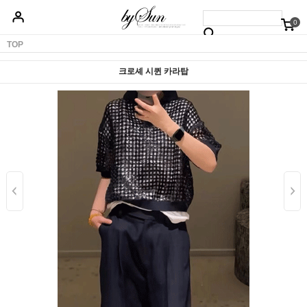
0
베스트50
신상품5%할인
당일배송
원피스
상의
하의
아우터
TOP
크로셰 시퀸 카라탑