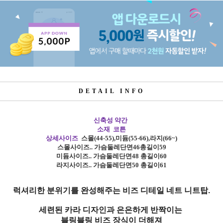
DETAIL INFO
신축성 약간
소재 코튼
상세사이즈
스몰
(44-55),
미듐
(55-66),
라지
(66~)
스몰사이즈
.. 가슴둘레단면46총길이59
미듐사이즈
..
가슴둘레단면48 총길이60
라지사이즈
..
가슴둘레단면50 총길이61
럭셔리한 분위기를 완성해주는 비즈 디테일 네트 니트탑.
세련된 카라 디자인과 은은하게 반짝이는
블링블링 비즈 장식이 더해져