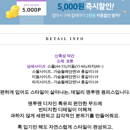
DETAIL INFO
신축성 약간
소재 코튼
상세사이즈
스몰
(44-55),
미듐
(55-66),
라지
(66~)
스몰사이즈
.. 가슴둘레단면50 총길이118
미듐사이즈
..
가슴둘레단면52 총길이119
라지사이즈
..
가슴둘레단면54 총길이120
편하게 입어도 스타일이 살아나는,
데일리 맨투맨 원피스
입니다.
맨투맨 디자인 특유의 편안한 무드에
빈티지한 디테일이 더해져
과하지 않게 세련되고 감각적인 분위기를 만들어줘요.
툭 입기만 해도 자연스럽게 스타일이 완성되고,