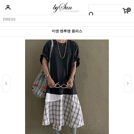
0
베스트50
신상품5%할인
당일배송
원피스
상의
하의
아우터
DRESS
미앤 맨투맨 원피스