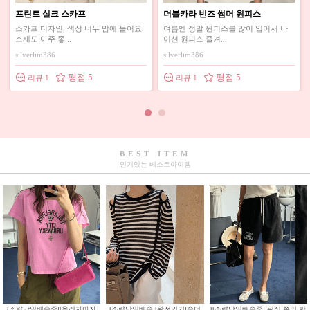
빈즈 썸머 원피스
[[베이지,블랙 당일배송]]린넨 캡 나
지앤 가로핏 
시
 원피스를 많이 입어서 바
블랙이랑 베이지색상 구매했는데 스타
크롭기장이라 
즐겨...
일이 귀엽고 안에...
데 다행이 적당한
6
78koalla
ks@3985df189
평점 5
평점 4
리뷰 2
리뷰 1
BEST ITEM
인기있는 베스트아이템
[소량당일배송중][올리자마자
[소량당일배송][완전인기]숄더
[[소량당일배송중]]워싱 쭈리 반