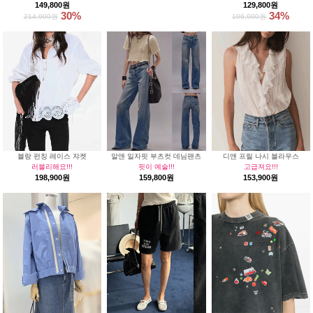
149,800원
129,800원
30%
34%
214,900원
196,900원
블랑 펀칭 레이스 쟈켓
알앤 일자핏 부츠컷 데님팬츠
디앤 프릴 나시 블라우스
러블리해요!!!
핏이 예술!!!
고급져요!!!
198,900원
159,800원
153,900원