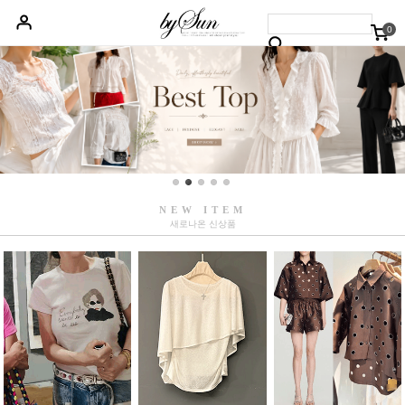
0
베스트50
신상품5%할인
당일배송
원피스
상의
하의
아우터
NEW ITEM
새로나온 신상품