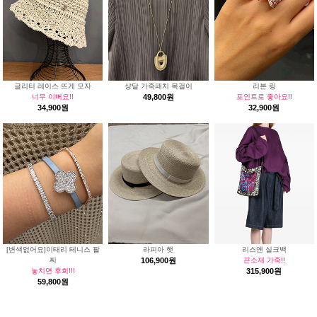
글리터 레이스 뜨게 모자
샹달 가죽패치 목걸이
리본 링
너무 이뻐요!!
49,800원
포인트로 좋아요!!
34,900원
32,900원
[변색없어요]이태리 테니스 팔
라피아 햇
리스앤 실크백
찌
106,900원
끈소재 가죽!!
놓치면 후회!!!
315,900원
59,800원