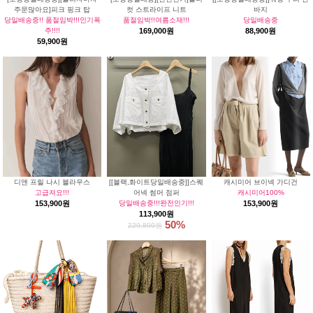
주문많아요]피크 핑크 탑
컷 스트라이프 니트
바지
당일배송중!! 품절임박!!!인기폭
품절임박!!여름소재!!!
당일배송중
주!!!!
169,000원
88,900원
59,900원
디앤 프릴 나시 블라우스
[[블랙,화이트당일배송중]]스퀘
캐시미어 브이넥 가디건
고급져요!!!
어넥 썸머 점퍼
캐시미어100%
153,900원
당일배송중!!!완전인기!!!
153,900원
113,900원
50%
229,800원