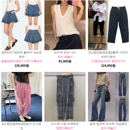
[[완전인기]]핀턱 플레어 데님숏
브이넥 린넨 나시
[[소량당일배송중]]블랙 카프리
팬츠
핏이 예술!!!
버뮤다팬츠
품절임박이에요!! 너무 이뻐요!!!
81,900원
신축성있어요!! 완전인기!!
125,900원
124,900원
[[소량당일배송중]]핑크 조거팬
리스앤 나염 트랙팬츠
알앤 일자핏 부츠컷 데님팬츠
츠
완전이뻐요!!!
핏이 예술!!!