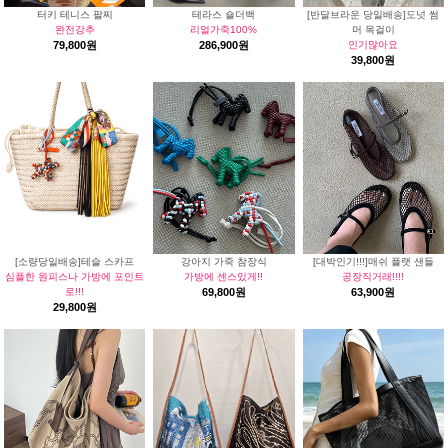
터키 테니스 팔찌
테라스 숄더백
[반달브라운 당일배송]도넛 썸
완전강추
리얼가죽100%
머 목걸이
79,800원
286,900원
인기많아요
39,800원
[소량당일배송]테슬 스카프
강아지 가죽 참장식
[대박인기!!!]매쉬 플랫 샌들
심플한 원피스나 가방에 포인트
가방에 센스있게!!
공장직거래!!!!
로!!!
69,800원
63,900원
29,800원