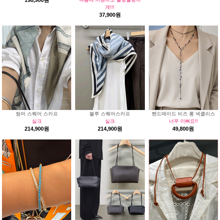
198,900원
게!!!
37,900원
썸머 스퀘어 스카프
블루 스퀘어스카프
핸드메이드 비즈 롱 넥클리스
실크
실크
너무 이뻐요!!
214,900원
214,900원
49,800원