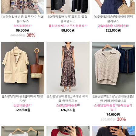
[소량당일배송중]블루자수 럭셜
[소량당일배송중]플리츠 튤립
[소량당일배송중]네이비 핀턱
블라우스
블랙원피스
블라우스
럭셔리해요!!!
플리츠소재!!!너무시원해요!!!
당일배송중 시원해요!!!
99,800원
88,900원
132,900원
38%
160,900원
[[소량당일배송중]]베이지 반팔
[[소량당일배송중]]브라운 페이
[[품절임박][소량당일배송중]썸
자켓
즐 썸머원피스
머 카라 케이블니트
당일배송중!!!
소량당일배송중!!!
소량당일배송중!!만족도높아
129,800원
126,900원
요!!!
74,000원
30%
105,000원