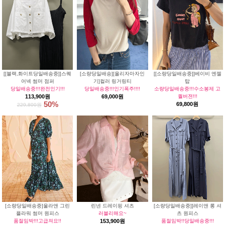
[[블랙,화이트당일배송중]]스퀘
[소량당일배송][올리자마자인
[[소량당일배송중]]베이비 엔젤
어넥 썸머 점퍼
기]컬러 링거링티
탑
당일배송중!!!완전인기!!!
당일배송중!!!인기폭주!!!!
소량당일배송중!!!수소봉제 고
113,900원
69,000원
퀄버젼!!!
50%
69,800원
229,800원
[소량당일배송중]울라앤 그린
린넨 드레이핑 셔츠
[소량당일배송중]]레이앤 롱 셔
플라워 썸머 원피스
러블리해요~
츠 원피스
품절임박!!!고급져요!!
153,900원
품절임박!!당일배송중!!!