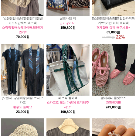
[소량당일배송][완전인기]린넨
실크나염 백
[[소량당일배송중]][3일만파격특
카드지갑세트 에코백
인기많아요!!
가!!!!]어반 비치 쇼퍼백
소량당일배송중!!!이뻐요!!인기
159,800원
휴가갈때 함께 해주세요~
인기!!
69,800원
22%
70,900원
89,900원
[오렌지, 당일배송]테슬 쁘띠 스
패브릭 썸머백
발레리나 플랫슈즈
카프
스카프로 또는 가방에 코디해주
완전인기!!!
활용도 높아요
세요~
249,800원
23,900원
109,800원