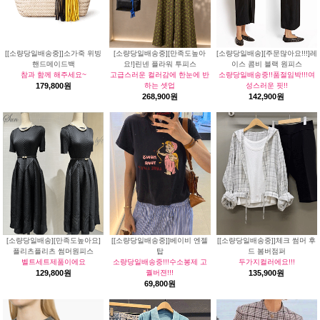
[[소량당일배송중]]소가죽 위빙
[소량당일배송중][만족도높아
[소량당일배송][주문많아요!!!]레
핸드메이드백
요!]린넨 플라워 투피스
이스 콤비 블랙 원피스
참과 함께 해주세요~
고급스러운 컬러감에 한눈에 반
소량당일배송중!!품절임박!!!여
179,800원
하는 셋업
성스러운 핏!!
268,900원
142,900원
[소량당일배송][만족도높아요]
[[소량당일배송중]]베이비 엔젤
[[소량당일배송중]]체크 썸머 후
플리츠플리츠 썸머원피스
탑
드 봄버점퍼
벨트세트제품이에요
소량당일배송중!!!수소봉제 고
두가지컬러에요!!!
129,800원
퀄버젼!!!
135,900원
69,800원