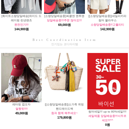
[화이트소량당일배송]와이드 드
[소량당일배송중]써클앤 맨투맨
[[소량당일배송중]]세일러카라
레이핑 린넨팬츠
당일배송중!!!주문 많아요!!!
썸머 블라우스
완전인기!!!
69,000원
소량당일배송중!!고퀄리티
144,900원
142,900원
Best Coordination Item
인기있는 코디아이템
레터링 캡모자
[[소량당일배송중]]소가죽 위빙
얼짱핏!!!!
핸드메이드백
썸머세일!!! up to 80%세일!!!!
49,000원
참과 함께 해주세요~
세일제품 당일배송중!!!서두르
179,800원
세요!!!^^
0원