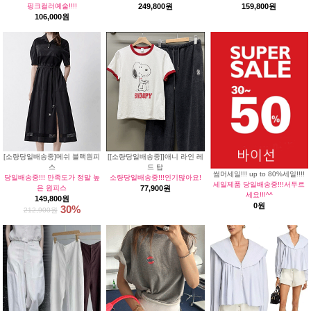
핑크컬러예술!!!!
249,800원
159,800원
106,000원
[소량당일배송중]메쉬 블랙원피
[[소량당일배송중]]애니 라인 레
스
드 탑
썸머세일!!! up to 80%세일!!!!
당일배송중!!! 만족도가 정말 높
소량당일배송중!!!인기많아요!
세일제품 당일배송중!!!서두르
은 원피스
77,900원
세요!!!^^
149,800원
0원
30%
212,900원