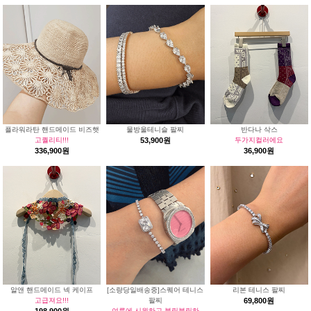
플라워라탄 핸드메이드 비즈햇
물방울테니슬 팔찌
반다나 삭스
고퀄리티!!!
53,900원
두가지컬러에요
336,900원
36,900원
알앤 핸드메이드 넥 케이프
[소량당일배송중]스퀘어 테니스
리본 테니스 팔찌
고급져요!!!
팔찌
69,800원
여름에 시원하고 블링블링하