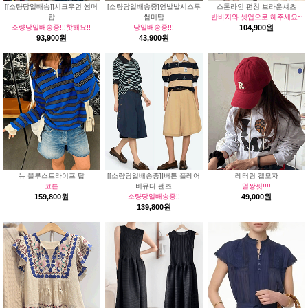
[[소량당일배송]]시크우먼 썸머
[소량당일배송중]언발발시스루
스톤라인 펀칭 브라운셔츠
탑
썸머탑
반바지와 셋업으로 해주세요~
소량당일배송중!!!핫해요!!
당일배송중!!!
104,900원
93,900원
43,900원
뉴 블루스트라이프 탑
[[소량당일배송중]]버튼 플레어
레터링 캡모자
코튼
버뮤다 팬츠
얼짱핏!!!!
159,800원
소량당일배송중!!
49,000원
139,800원