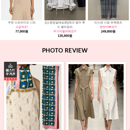
쿠앤 스트라이프 니트
[[소량당일배송중]]체크 썸머 후
리스앤 나염 트랙팬츠
고급져요!
드 봄버점퍼
완전이뻐요!!!
77,900원
두가지컬러에요!!!
249,800원
135,900원
PHOTO REVIEW