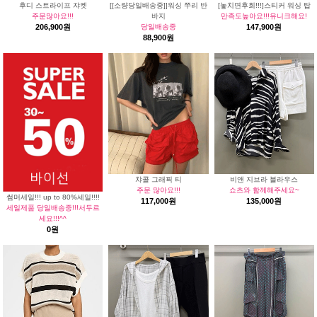
후디 스트라이프 쟈켓
[[소량당일배송중]]워싱 쭈리 반
[놓치면후회!!!]스티커 워싱 탑
주문많아요!!!
바지
만족도높아요!!!유니크해요!
206,900원
당일배송중
147,900원
88,900원
챠콜 그래픽 티
비앤 지브라 블라우스
주문 많아요!!!
쇼츠와 함께해주세요~
썸머세일!!! up to 80%세일!!!!
117,000원
135,000원
세일제품 당일배송중!!!서두르
세요!!!^^
0원