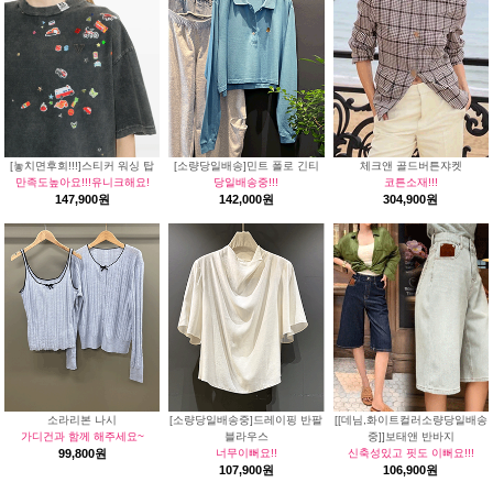
[놓치면후회!!!]스티커 워싱 탑
[소량당일배송]민트 폴로 긴티
체크앤 골드버튼쟈켓
만족도높아요!!!유니크해요!
당일배송중!!!
코튼소재!!!
147,900원
142,000원
304,900원
소라리본 나시
[소량당일배송중]드레이핑 반팔
[[데님,화이트컬러소량당일배송
가디건과 함께 해주세요~
블라우스
중]]보태앤 반바지
99,800원
너무이뻐요!!
신축성있고 핏도 이뻐요!!!
107,900원
106,900원