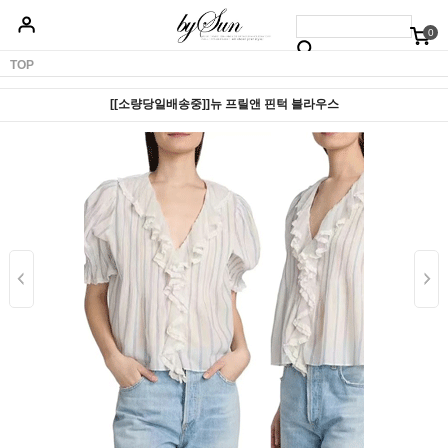
0
베스트50
신상품5%할인
당일배송
원피스
상의
하의
아우터
TOP
[[소량당일배송중]]뉴 프릴앤 핀턱 블라우스