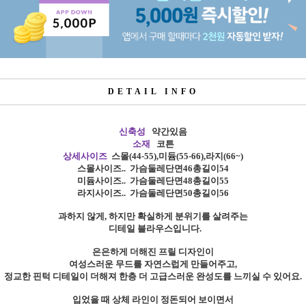
DETAIL INFO
신축성
약간있음
소재
코튼
상세사이즈
스몰
(44-55),
미듐
(55-66),
라지
(66~)
스몰사이즈
..
가슴둘레단면46총길이54
미듐사이즈
..
가슴둘레단면48총길이55
라지사이즈
..
가슴둘레단면50총길이56
과하지 않게, 하지만 확실하게 분위기를 살려주는
디테일 블라우스
입니다.
은은하게 더해진 프릴 디자인이
여성스러운 무드를 자연스럽게 만들어주고,
정교한 핀턱 디테일이 더해져 한층 더 고급스러운 완성도를 느끼실 수 있어요.
입었을 때 상체 라인이 정돈되어 보이면서