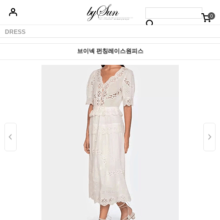
0
베스트50
신상품5%할인
당일배송
원피스
상의
하의
아우터
DRESS
브이넥 펀칭레이스원피스