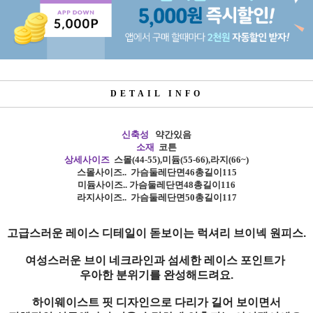
DETAIL INFO
신축성
약간있음
소재
코튼
상세사이즈
스몰
(44-55),
미듐
(55-66),
라지
(66~)
스몰사이즈
.. 가슴
둘레단면46총길이115
미듐사이즈
.. 가슴
둘레단면48총길이116
라지사이즈
.. 가슴
둘레단면50총길이117
고급스러운 레이스 디테일이 돋보이는 럭셔리 브이넥 원피스.
여성스러운 브이 네크라인과 섬세한 레이스 포인트가
우아한 분위기를 완성해드려요.
하이웨이스트 핏 디자인으로 다리가 길어 보이면서