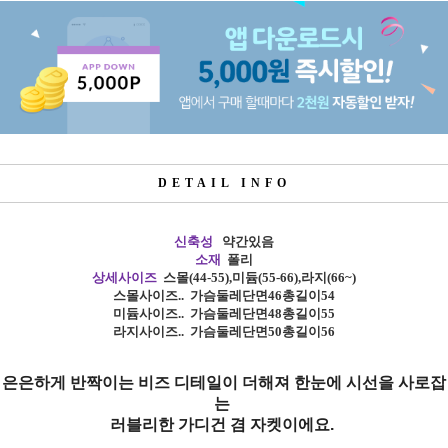
DETAIL INFO
신축성
약간있음
소재
폴리
상세사이즈
스몰
(44-55),
미듐
(55-66),
라지
(66~)
스몰사이즈
..
가슴둘레단면46총길이54
미듐사이즈
.. 가슴
둘레단면48총길이55
라지사이즈
.. 가슴
둘레단면50총길이56
은은하게 반짝이는 비즈 디테일이 더해져 한눈에 시선을 사로잡
는
러블리한 가디건 겸 자켓이에요.