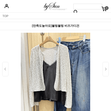
0
베스트50
신상품5%할인
당일배송
원피스
상의
하의
아우터
TOP
[만족도높아요]블링블링 비즈가디건