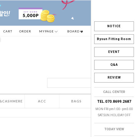
NOTICE
CART
ORDER
MYPAGE
BOARD
Bysun Fitting Room
EVENT
Q&A
REVIEW
CALL CENTER
&CASHMERE
ACC
BAGS
SALE
TEL.070.8699.2687
MON-FRI pm1:00 - pm5:00
SAT.SUN.HOLIDAY OFF
TODAY VIEW