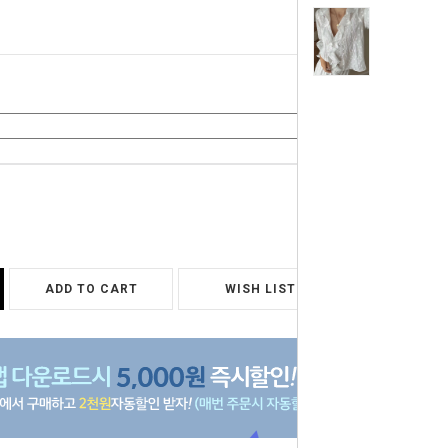
0
원
ADD TO CART
WISH LIST