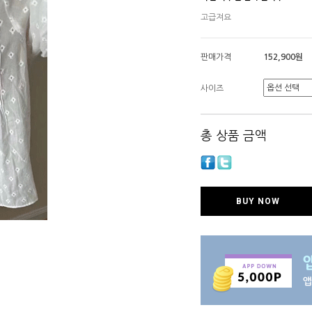
고급져요
판매가격
152,900원
사이즈
총 상품 금액
BUY NOW