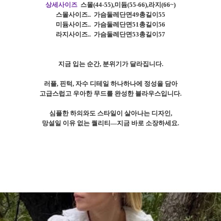
상세사이즈
스몰
(44-55),
미듐
(55-66),
라지
(66~)
스몰사이즈
..
가슴둘레단면49총길이55
미듐사이즈
..
가슴둘레단면51총길이56
라지사이즈
..
가슴둘레단면53총길이57
지금 입는 순간, 분위기가 달라집니다.
러플, 핀턱, 자수 디테일 하나하나에 정성을 담아
고급스럽고 우아한 무드를 완성한 블라우스입니다.
심플한 하의와도 스타일이 살아나는 디자인,
망설일 이유 없는 퀄리티—지금 바로 소장하세요.