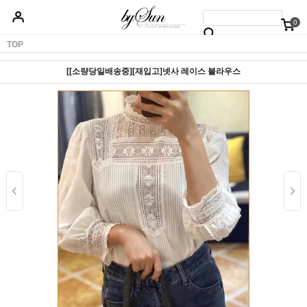
0
베스트50
신상품5%할인
당일배송
원피스
상의
하의
아우터
TOP
[[소량당일배송중][재입고]넷사 레이스 블라우스