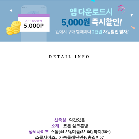
DETAIL INFO
신축성
약간있음
소재
코튼 실크혼방
상세사이즈
스몰
(44-55),
미듐
(55-66),
라지
(66~)
스몰사이즈
..
가슴둘레단면46총길이57