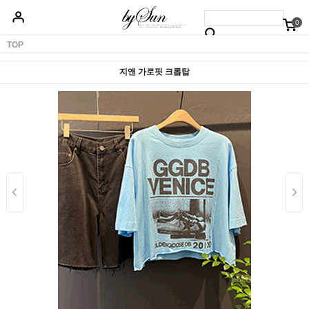
0
베스트50
신상품5%할인
당일배송
원피스
상의
하의
아우터
TOP
지앤 가로핏 크롭탑