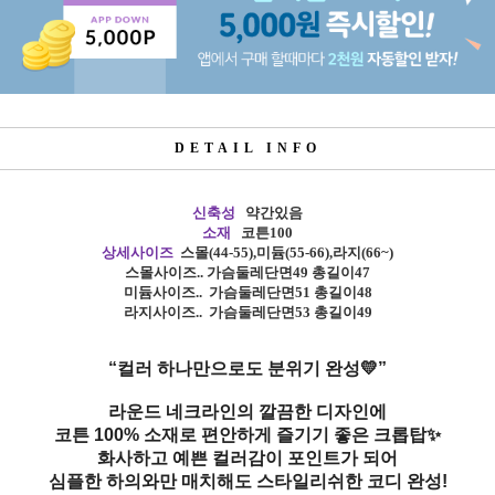
DETAIL INFO
신축성
약간있음
소재
코튼100
상세사이즈
스몰
(44-55),
미듐
(55-66),
라지
(66~)
스몰사이즈
.. 가슴
둘레단면49 총길이47
미듐사이즈
.. 가슴
둘레단면51 총길이48
라지사이즈
.. 가슴
둘레단면53
총길이49
“컬러 하나만으로도 분위기 완성💛”
라운드 네크라인의 깔끔한 디자인에
코튼 100% 소재로 편안하게 즐기기 좋은 크롭탑✨
화사하고 예쁜 컬러감이 포인트가 되어
심플한 하의와만 매치해도 스타일리쉬한 코디 완성!