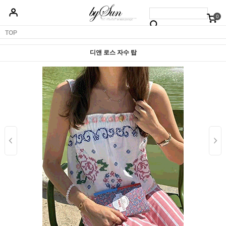
0
베스트50
신상품5%할인
당일배송
원피스
상의
하의
아우터
TOP
디앤 로스 자수 탑