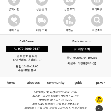
공지사항
상품문의
상품후기
프리마켓
마이쇼핑
배송조회
적립금
주문조회
Call Center
Bank Account
070-8699-2687
배송조회
전화번호 클릭시
국민 042601-04-197255
상담전화로 연결됩니다
예금주: 이정환(바이선)
평일:13:00~17:00
주말/휴일 휴무
home
about us
community
guide
pc.ver
company :
바이선
tel:
070-8699-2687
owner : 이정환 privacy officer : 임은화
business no : 677-31-00027
mail order license : 서울성동 제0265호
address : 서울 성동 응봉동 100번지 노선상가101호